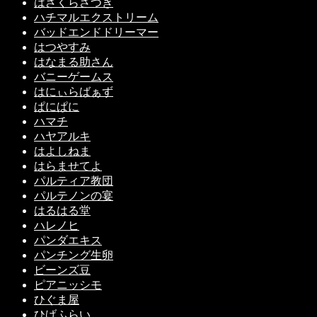
はざくらさつき
ハチマルエクストリーム
バッドエンドドリーマー
はつやすみ
はなまる助さん
バニーゲームス
はにぃらばぁず
ぱにぱに
ハマチ
ハヤアルキ
はよしねま
はらませてよ
パルティア教団
パルテノンの宴
はるはる堂
ハレノヒ
パンダエキス
パンチング生卵
ビーンズ豆
ピアニッシモ
ひぐま屋
ひげふらい