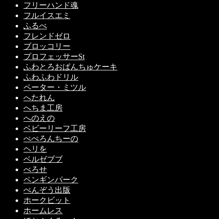
フリーハンド魂
フルイスエミ
ふるべ
フレンドゼロ
ブロッコリー
プロフェッサーSt
ふわとろおぱんちゅケーキ
ふわふわドリル
ペーター・ミツル
へたれん
へちま工房
へのえの
ベビーリーフ工房
ぺぺろんちーの
ヘリを
ベルゼブブ
べろせ
ペンギンパーク
ぺんぞう出版
ホークビット
ホームレス