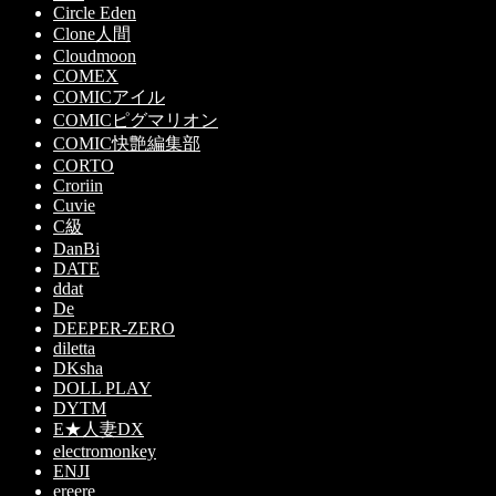
Circle Eden
Clone人間
Cloudmoon
COMEX
COMICアイル
COMICピグマリオン
COMIC快艶編集部
CORTO
Croriin
Cuvie
C級
DanBi
DATE
ddat
De
DEEPER-ZERO
diletta
DKsha
DOLL PLAY
DYTM
E★人妻DX
electromonkey
ENJI
ereere