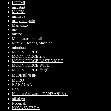
LUUMI
madstart
MAFIC
mamaya
manymanyrain
Maritozzo
ment
microa
Mintmarachocoball
Minuki Creating Machine
mirudora
MOON FORCE
MOON FORCE 2nd
MOON FORCE LAST NIGHT
MOON FORCE WIFE
MOON FORCE ラヴ
MUJIN編集部
MURO
NANACAN
Nao
Nazuna Software（FANZA支店）
nikukyu
NoonJak
NOVAZVEZDA