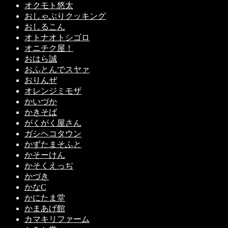
オクモト悠太
おしゃぶりクッキング
おしるこん
オトナオトシゴロ
オニチク屋！
おはら誠
おふとんでスヤァ
おりんぜ
オレンジミモザ
かいづか
かきそば
がくがく屋さん
ガシヘコタウン
かずたまそふと
かそーけん
かそくえっぢ
かづき
かなC
かにたま堂
かまあげ館
カマキリファーム