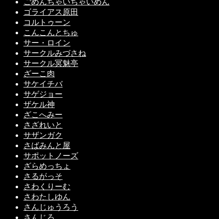
ごめんちゃいちゃいめん
ゴライアス原田
コルトゥーン
こんこんとちゅ
サー・ロイン
サークルみづさね
サークル冥魅亭
ざーこ肉
サケイチバ
サゲジョー
ザケル神
ざこへみー
さざれいと
サザンガク
さばみんと屋
サポットノーズ
ざらめっちょ
さるがっそ
さわくりーむ
さわたしゆん
さんじゅうろう
さんじろ