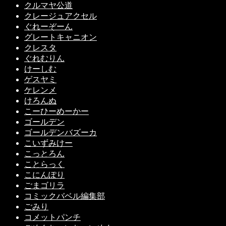
クルマヤ公道
クレージュアクセル
ぐれーぞーん
グレートキャニオン
クレスタ
ぐれむりん
けーしむ
ゲスヤミ
ケレンメ
けろんぬ
こーひーめーかー
ゴールデン
ゴールデンバズーカ
こいずみけー
こっとろん
ことらっく
こにんぽり
ごまゴリラ
コミックバベル編集部
ごみり
コメットパンチ