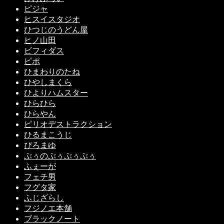
ピジャ
ヒスイスタジオ
ひつじのうどん屋
ヒノ山田
ビフィダス
ピポ
ひまわりのたね
ひやしまくら
ひよりハムスター
ひらひら
ひらやん
ピリオデストラクション
ひるまこうじ
ぴろまゆ
ぷぅのぷぅぷぅぷぅ
ふぇーが
フェチ男
フグタ家
ふじざらし
フジノエ本舗
ブラックノート