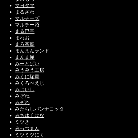
マヨタマ
まるざわ
マルチーズ
マルチー沼
まる巳亭
まれお
まろ茶庵
まんまんランド
まんま屋
みーとぱい
みうみう工房
みくに瑞貴
みくろぺえじ
みじいし
みぞね
みぞれ
みたらしパンナコッタ
みちゆくはな
ミツき
みっつまん
ミツミツにく