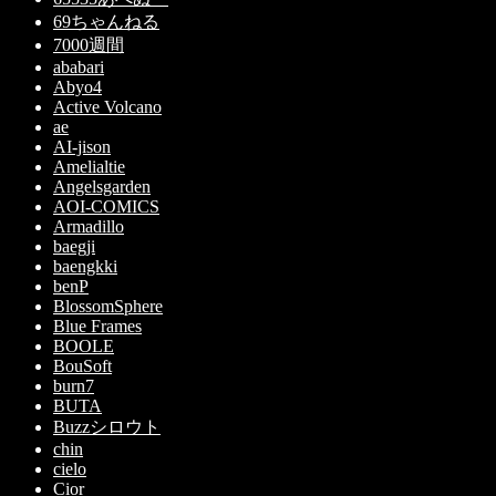
69ちゃんねる
7000週間
ababari
Abyo4
Active Volcano
ae
AI-jison
Amelialtie
Angelsgarden
AOI-COMICS
Armadillo
baegji
baengkki
benP
BlossomSphere
Blue Frames
BOOLE
BouSoft
burn7
BUTA
Buzzシロウト
chin
cielo
Cior