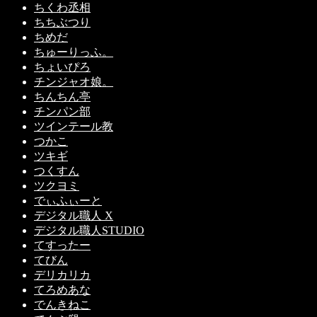
ちくわ丞相
ちちぶつり
ちめだ
ちゅーりっふ。
ちょいぴろ
チンジャオ娘。
ちんちん亭
チンパン部
ツインテール教
つかこ
ツキギ
つくすん
ツクヨミ
でぃふぃーと
デジタル職人 X
デジタル職人STUDIO
てすったー
てびん
デリカリカ
てろめあな
でんきねこ