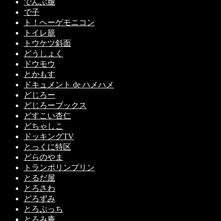
でんぶ腿
で子
ト！ヘーゲモニコン
トイレ籠
トウケツ斜面
どうしょく
ドウモウ
とかもす
ドキュメント de ハメハメ
どじろー
どじろーブックス
どすこい杏仁
どちゃしこ
ドッキングTV
とっくに特区
どらのやま
トランポリンプリン
とるだ屋
とろさわ
どろずみ
とろぷっち
とろみ庵