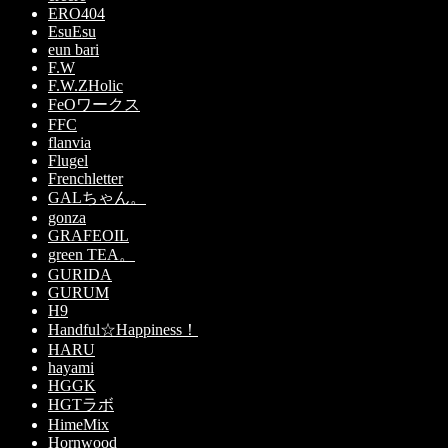
ERO404
EsuEsu
eun bari
F.W
F.W.ZHolic
FeOワークス
FFC
flanvia
Flugel
Frenchletter
GALちゃん。
gonza
GRAFEOIL
green TEA。
GURIDA
GURUM
H9
Handful☆Happiness！
HARU
hayami
HGGK
HGTラボ
HimeMix
Hornwood