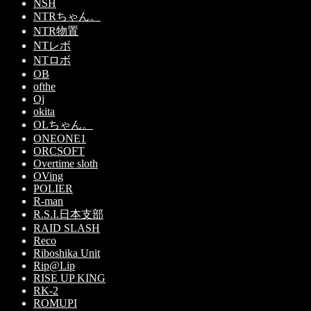
NSH
NTRちゃん。
NTR物置
NTレボ
NTロボ
OB
ofthe
Oj
okita
OLちゃん。
ONEONE1
ORCSOFT
Overtime sloth
OVing
POLIER
R-man
R.S.I.日本支部
RAID SLASH
Reco
Riboshika Unit
Rip@Lip
RISE UP KING
RK-2
ROMUPI