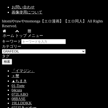
お問い合わせ
画像使用について
hitomiやrawやmomonga【エロ漫画】【エロ同人】 All Rights
Reserved.
ホーム
トップ
メニュー
キーワード
カテゴリー
タグ
検索
「イマジン」
＋蟹
▲ちまき
01-Torte
04cura
072LABO
08BASE
19LLDDKK
65535あべぬー