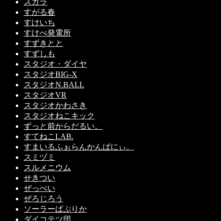
スガラ
すがる春
すけいち
すけべ発電所
すずきとと
すずしも
スタジオ・ダイヤ
スタジオBIG-X
スタジオN.BALL
スタジオVR
スタジオかわさき
スタジオねこキック
ずっと前からだるい。
すてねこLAB.
すまいるふぉらんかんぱにぃ。
スミヅミ
スルメニウム
せきつい
ぜっぺい
ぜろじろう
ソーラーぱぷりか
ダイコテツ団