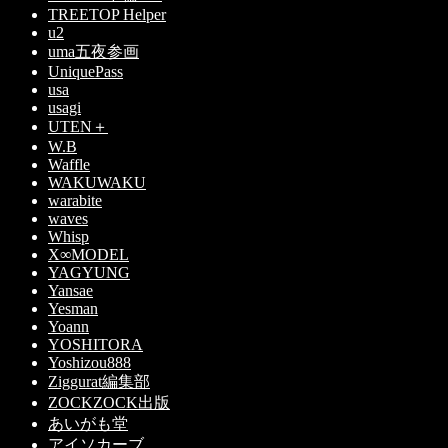
TREETOP Helper
u2
uma五夜参画
UniquePass
usa
usagi
UTEN＋
W.B
Waffle
WAKUWAKU
warabite
waves
Whisp
X∞MODEL
YAGYUNG
Yansae
Yesman
Yoann
YOSHITORA
Yoshizou888
Ziggurat編集部
ZOCKZOCK出版
あいがも堂
アイソカーブ