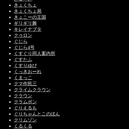
きょくちょ
きょくちょ局
きょこーの王国
ギリギリ舞
キレイナブタ
クゥロン
ぐじら
ぐじら4号
くすぐり同人案内所
ぐすたふ
くすりゆび
くっきおーれ
くまっこ
クマ作民三
クライムクラウン
クラウン
クラムボン
ぐりえるも
ぐりちゃんとこのほん
クリムゾン
くるくる