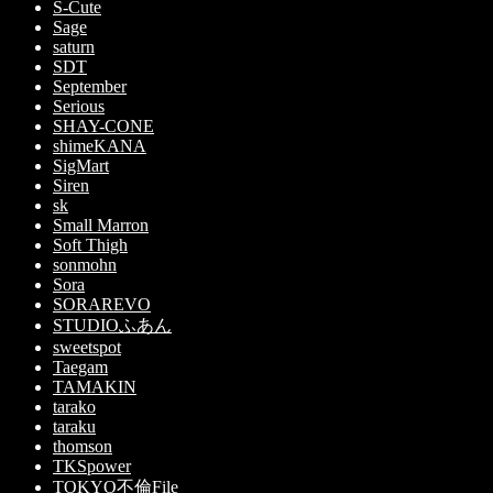
S-Cute
Sage
saturn
SDT
September
Serious
SHAY-CONE
shimeKANA
SigMart
Siren
sk
Small Marron
Soft Thigh
sonmohn
Sora
SORAREVO
STUDIOふあん
sweetspot
Taegam
TAMAKIN
tarako
taraku
thomson
TKSpower
TOKYO不倫File