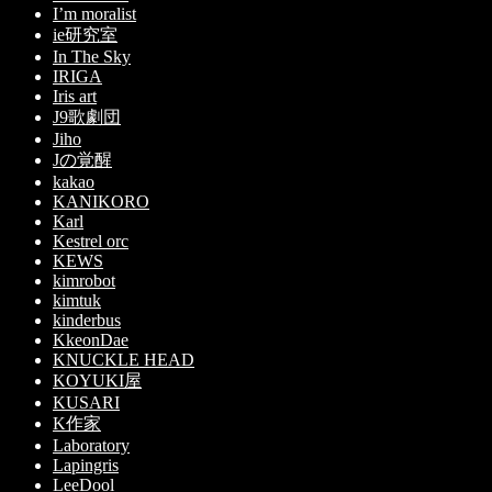
I’m moralist
ie研究室
In The Sky
IRIGA
Iris art
J9歌劇団
Jiho
Jの覚醒
kakao
KANIKORO
Karl
Kestrel orc
KEWS
kimrobot
kimtuk
kinderbus
KkeonDae
KNUCKLE HEAD
KOYUKI屋
KUSARI
K作家
Laboratory
Lapingris
LeeDool