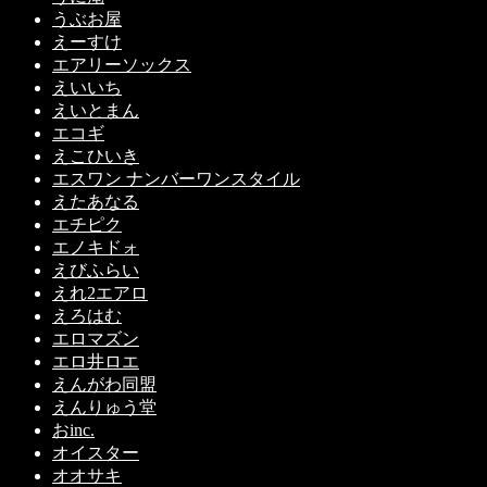
うぶお屋
えーすけ
エアリーソックス
えいいち
えいとまん
エコギ
えこひいき
エスワン ナンバーワンスタイル
えたあなる
エチピク
エノキドォ
えびふらい
えれ2エアロ
えろはむ
エロマズン
エロ井ロエ
えんがわ同盟
えんりゅう堂
おinc.
オイスター
オオサキ