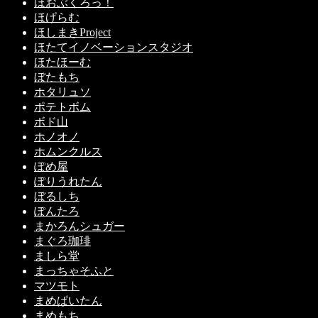
ほおぶくろっ！
ほげらむ
ほしまきProject
ほたてイノベーションスタジオ
ほたほーむ
ぼたもち
ホタリュソ
ポテトボム
ボド山
ホノオノ
ホムンクルス
ぽめ屋
ぽりうれたん
ぼるしち
ぽんたろ
まかろんシュガー
まぐろ珈琲
ましら堂
まっちゃそふと
マツモト
まめぱいたん
まめもち