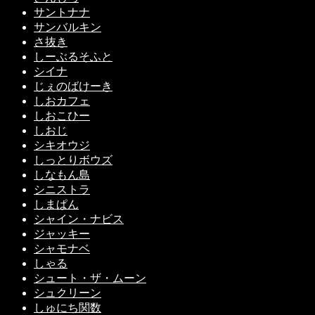
サントナナ
サンバルキン
さ抜き
しーぶるそふと
シイナ
じぇのばけーき
しおカフェ
しおこひー
しおじ
シキオウジ
しっとりボウズ
しなもん島
シニストラ
しまぱん
シャイン・ナビス
ジャッキー
シャモナベ
しゃる
シュート・ザ・ムーン
シュクリーン
しゅにち関数