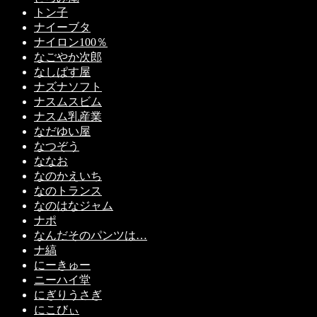
トン子
ナイーブタ
ナイロン100％
なごやか次郎
なしぱす屋
ナズナソフト
ナスムスビム
ナスム乳産業
なだゆい屋
なつぞう
ななお
なのかえいち
なのトランス
なのはなジャム
ナポ
なんだそのパンツは…
ナ縞
にーきゅー
ニーハイ堂
にぎりうさぎ
にこびぃ