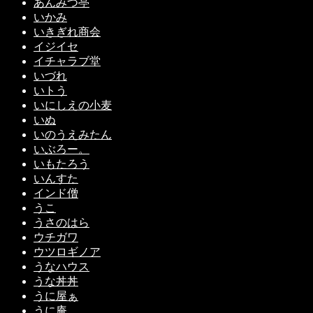
あんみつ亭
いかみ
いきぎれ商会
イジイセ
イチャラブ堂
いづれ
いトう
いにしえの小麦
いぬ
いのうえみたん
いぶろー。
いもたろう
いんすた
インド僧
うこ
うさのはら
ウチガワ
ウツロギノア
うなハウス
うな丼丼
うに屋ぁ
うに庵