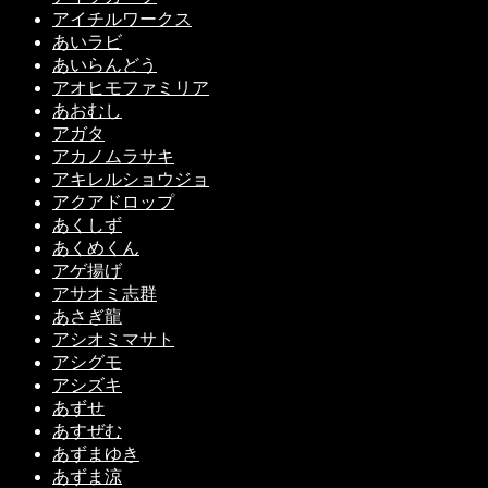
アイチルワークス
あいラビ
あいらんどう
アオヒモファミリア
あおむし
アガタ
アカノムラサキ
アキレルショウジョ
アクアドロップ
あくしず
あくめくん
アゲ揚げ
アサオミ志群
あさぎ龍
アシオミマサト
アシグモ
アシズキ
あずせ
あすぜむ
あずまゆき
あずま涼