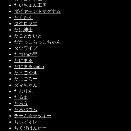
たいちょん工房
ダイヤモンドマグナム
たくたく
タクロヲ堂
たけ紳士
たことかいと
だだっこらっこちゃん
タツワイプ
たつわの里
だにまる
だにまるstudio
たまごやき
たまごろー
ダマちゃん。
たむりん
だるま
たろう
たろバウム
チーム☆ラッキー
ちぃずオレ
ちくびはんたー