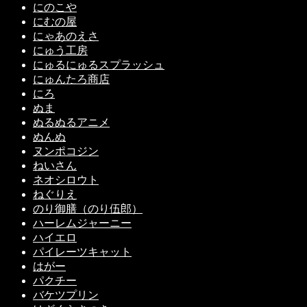
にのこや
にむの屋
にゃあのえさ
にゅう工房
にゅるにゅるスプラッシュ
にゅんたろ商店
にろ
ぬま
ぬるぬるアニメ
ぬんぬ
ヌンポコジン
ねいさん
ネオシロウト
ねぐりえ
のり御膳（のり伍郎）
ハーレムジャーニー
ハイエロ
パイレーツキャット
はがー
パクチー
バケツプリン