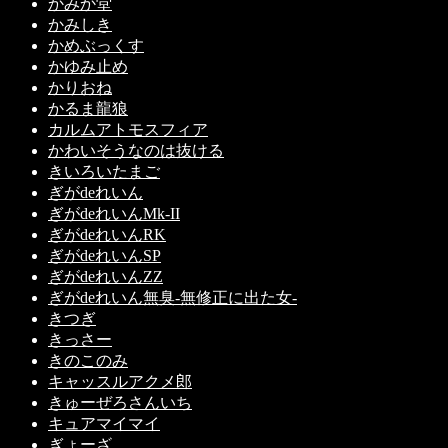
かみか堂
かみしき
かめぶっくす
かゆみ止め
かりおね
かるま龍狼
カルムアトモスフィア
かわいそうなのは抜ける
きいろいたまご
ぎがdeれいん
ぎがdeれいんMk-II
ぎがdeれいんRK
ぎがdeれいんSP
ぎがdeれいんZZ
ぎがdeれいん無臭-無修正に出た女-
きつぎ
きっさー
きのこのみ
キャッスルアクメ郎
きゅーぜろさんいち
キュアマイマイ
ぎょーざ