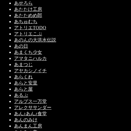
あせろら
あたたけ工房
あたためめ郎
あちゅむち
アトリエTODO
アトリエこぶ
あのんの大洪水伝説
あの日
あまくち少女
アマタニハルカ
あまつじ
アヤカシノイチ
あらくれ
あらと安里
あらと屋
あるぷ
アルプス一万堂
アレクササンダー
あん♪あん♪食堂
あんのみけ
あんまん工房