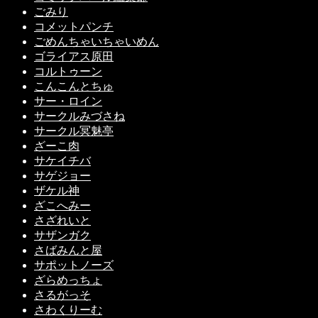
ごみり
コメットパンチ
ごめんちゃいちゃいめん
ゴライアス原田
コルトゥーン
こんこんとちゅ
サー・ロイン
サークルみづさね
サークル冥魅亭
ざーこ肉
サケイチバ
サゲジョー
ザケル神
ざこへみー
さざれいと
サザンガク
さばみんと屋
サポットノーズ
ざらめっちょ
さるがっそ
さわくりーむ