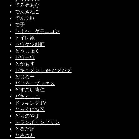
てろめあな
でんきねこ
でんぶ腿
で子
ト！ヘーゲモニコン
トイレ籠
トウケツ斜面
どうしょく
ドウモウ
とかもす
ドキュメント de ハメハメ
どじろー
どじろーブックス
どすこい杏仁
どちゃしこ
ドッキングTV
とっくに特区
どらのやま
トランポリンプリン
とるだ屋
とろさわ