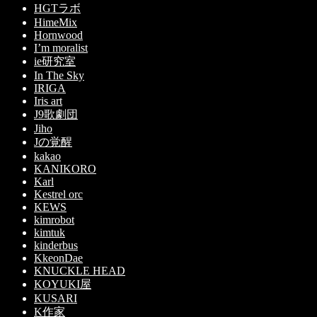
HGTラボ
HimeMix
Hornwood
I’m moralist
ie研究室
In The Sky
IRIGA
Iris art
J9歌劇団
Jiho
Jの覚醒
kakao
KANIKORO
Karl
Kestrel orc
KEWS
kimrobot
kimtuk
kinderbus
KkeonDae
KNUCKLE HEAD
KOYUKI屋
KUSARI
K作家