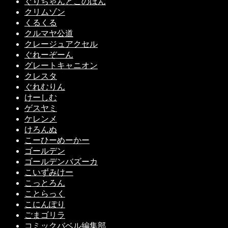
ぐりちゃんとこのほん
クリムゾン
くるくる
クルマヤ公道
クレージュアクセル
ぐれーぞーん
グレートキャニオン
クレスタ
ぐれむりん
けーしむ
ゲスヤミ
ケレンメ
けろんぬ
こーひーめーかー
ゴールデン
ゴールデンバズーカ
こいずみけー
こっとろん
ことらっく
こにんぽり
ごまゴリラ
コミックバベル編集部