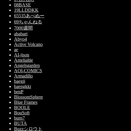
08BASE
19LLDDKK
65535あべぬー
69ちゃんねる
7000週間
ababari
Abyo4
Active Volcano
ae
AI-jison
Amelialtie
Angelsgarden
AOI-COMICS
Armadillo
baegji
baengkki
benP
BlossomSphere
Blue Frames
BOOLE
BouSoft
burn7
BUTA
Buzzシロウト