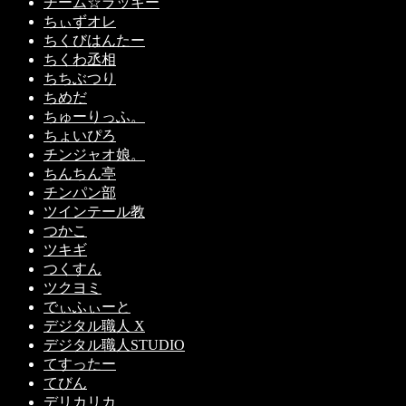
チーム☆ラッキー
ちぃずオレ
ちくびはんたー
ちくわ丞相
ちちぶつり
ちめだ
ちゅーりっふ。
ちょいぴろ
チンジャオ娘。
ちんちん亭
チンパン部
ツインテール教
つかこ
ツキギ
つくすん
ツクヨミ
でぃふぃーと
デジタル職人 X
デジタル職人STUDIO
てすったー
てびん
デリカリカ