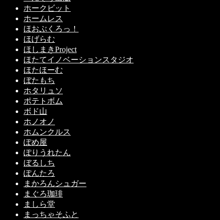
ホークビット
ホームレス
ほおぶくろっ！
ほげらむ
ほしまきProject
ほたてイノベーションスタジオ
ほたほーむ
ぼたもち
ホタリュソ
ポテトボム
ボド山
ホノオノ
ホムンクルス
ぽめ屋
ぽりうれたん
ぼるしち
ぽんたろ
まかろんシュガー
まぐろ珈琲
ましら堂
まっちゃそふと