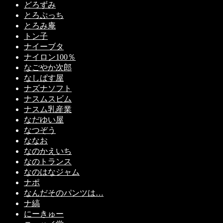
どろずみ
とろぷっち
とろみ庵
トン子
ナイーブタ
ナイロン100％
なごやか次郎
なしぱす屋
ナズナソフト
ナスムスビム
ナスム乳産業
なだゆい屋
なつぞう
ななお
なのかえいち
なのトランス
なのはなジャム
ナポ
なんだそのパンツは…
ナ縞
にーきゅー