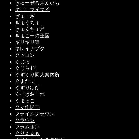
きゅーぜろさんいち
キュアマイマイ
ぎょーざ
きょくちょ
きょくちょ局
きょこーの王国
ギリギリ舞
キレイナブタ
クゥロン
ぐじら
ぐじら4号
くすぐり同人案内所
ぐすたふ
くすりゆび
くっきおーれ
くまっこ
クマ作民三
クライムクラウン
クラウン
クラムボン
ぐりえるも