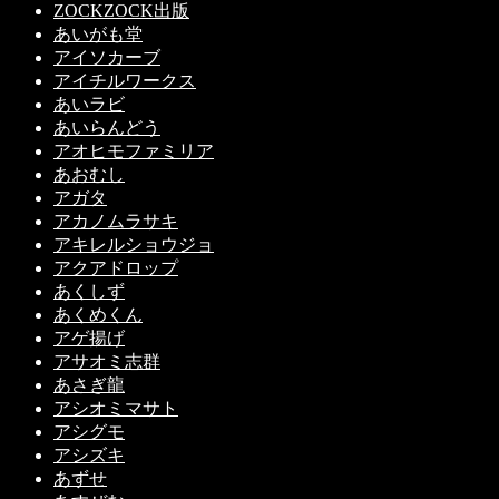
ZOCKZOCK出版
あいがも堂
アイソカーブ
アイチルワークス
あいラビ
あいらんどう
アオヒモファミリア
あおむし
アガタ
アカノムラサキ
アキレルショウジョ
アクアドロップ
あくしず
あくめくん
アゲ揚げ
アサオミ志群
あさぎ龍
アシオミマサト
アシグモ
アシズキ
あずせ