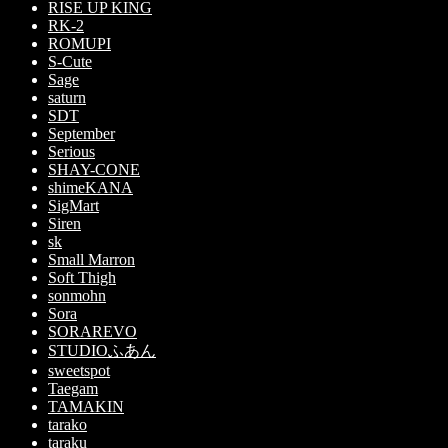
RISE UP KING
RK-2
ROMUPI
S-Cute
Sage
saturn
SDT
September
Serious
SHAY-CONE
shimeKANA
SigMart
Siren
sk
Small Marron
Soft Thigh
sonmohn
Sora
SORAREVO
STUDIOふあん
sweetspot
Taegam
TAMAKIN
tarako
taraku