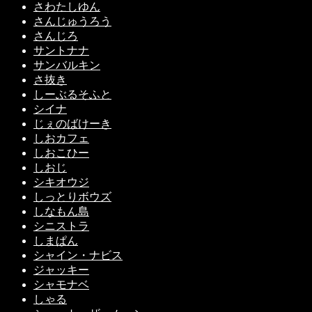
さわたしゆん
さんじゅうろう
さんじろ
サントナナ
サンバルキン
さ抜き
しーぶるそふと
シイナ
じぇのばけーき
しおカフェ
しおこひー
しおじ
シキオウジ
しっとりボウズ
しなもん島
シニストラ
しまぱん
シャイン・ナビス
ジャッキー
シャモナベ
しゃる