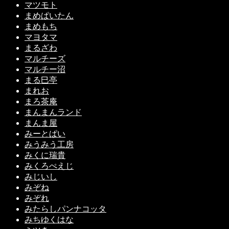
マツモト
まめぱいたん
まめもち
マヨタマ
まるざわ
マルチーズ
マルチー沼
まる巳亭
まれお
まろ茶庵
まんまんランド
まんま屋
みーとぱい
みうみう工房
みくに瑞貴
みくろぺえじ
みじいし
みぞね
みぞれ
みたらしパンナコッタ
みちゆくはな