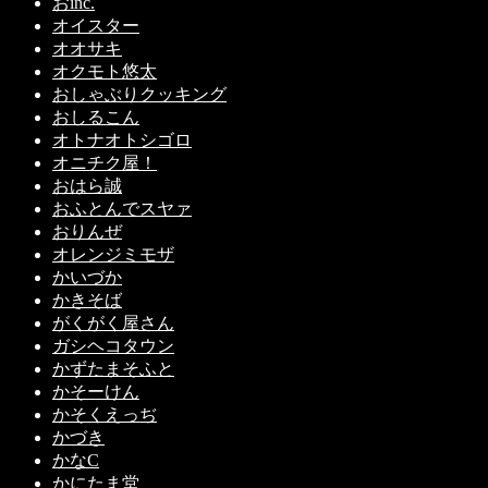
おinc.
オイスター
オオサキ
オクモト悠太
おしゃぶりクッキング
おしるこん
オトナオトシゴロ
オニチク屋！
おはら誠
おふとんでスヤァ
おりんぜ
オレンジミモザ
かいづか
かきそば
がくがく屋さん
ガシヘコタウン
かずたまそふと
かそーけん
かそくえっぢ
かづき
かなC
かにたま堂