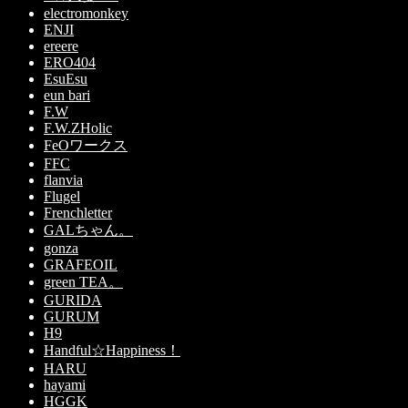
electromonkey
ENJI
ereere
ERO404
EsuEsu
eun bari
F.W
F.W.ZHolic
FeOワークス
FFC
flanvia
Flugel
Frenchletter
GALちゃん。
gonza
GRAFEOIL
green TEA。
GURIDA
GURUM
H9
Handful☆Happiness！
HARU
hayami
HGGK