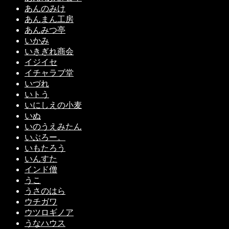
あんのみけ
あんまん工房
あんみつ亭
いかみ
いきぎれ商会
イジイセ
イチャラブ堂
いづれ
いトう
いにしえの小麦
いぬ
いのうえみたん
いぶろー。
いもたろう
いんすた
インド僧
うこ
うさのはら
ウチガワ
ウツロギノア
うなハウス