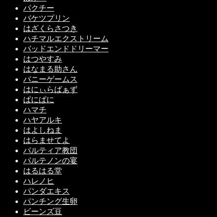
パクチー
バケツプリン
はざくらさつき
ハチマルエクストリーム
バッドエンドドリーマー
はつやすみ
はなまる助さん
バニーゲームス
はにぃらばぁず
ぱにぱに
ハマチ
ハヤアルキ
はよしねま
はらませてよ
パルティア教団
パルテノンの宴
はるはる堂
ハレノヒ
パンダエキス
パンチング生卵
ビーンズ豆