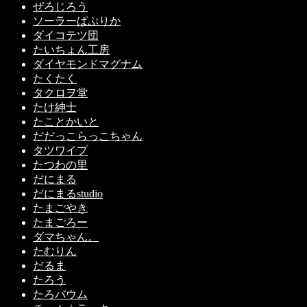
ぜろじろう
ソーラーぱぷりか
ダイコテツ団
たいちょん工房
ダイヤモンドマグナム
たくたく
タクロヲ堂
たけ紳士
たことかいと
だだっこらっこちゃん
タツワイプ
たつわの里
だにまる
だにまるstudio
たまごやき
たまごろー
ダマちゃん。
たむりん
だるま
たろう
たろバウム