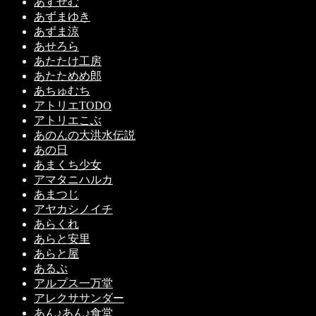
あすぜむ
あずまゆき
あずま涼
あせろら
あたたけ工房
あたためめ郎
あちゅむち
アトリエTODO
アトリエこぶ
あのんの大洪水伝説
あの日
あまくち少女
アマタニハルカ
あまつじ
アヤカシノイチ
あらくれ
あらと安里
あらと屋
あるぷ
アルプス一万堂
アレクササンダー
あん♪あん♪食堂