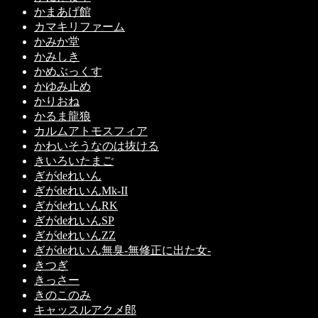
かまあげ館
カマキリファーム
かみか堂
かみしき
かめぶっくす
かゆみ止め
かりおね
かるま龍狼
カルムアトモスフィア
かわいそうなのは抜ける
きいろいたまご
ぎがdeれいん
ぎがdeれいんMk-II
ぎがdeれいんRK
ぎがdeれいんSP
ぎがdeれいんZZ
ぎがdeれいん無臭-無修正に出た女-
きつぎ
きっさー
きのこのみ
キャッスルアクメ郎