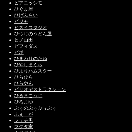
ピアニッシモ
ひぐま屋
ひげふらい
ピジャ
ヒスイスタジオ
ひつじのうどん屋
ヒノ山田
ビフィダス
ピポ
ひまわりのたね
ひやしまくら
ひよりハムスター
ひらひら
ひらやん
ピリオデストラクション
ひるまこうじ
ぴろまゆ
ぷぅのぷぅぷぅぷぅ
ふぇーが
フェチ男
フグタ家