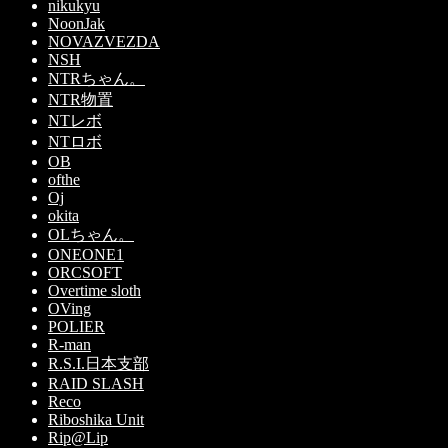
nikukyu
NoonJak
NOVAZVEZDA
NSH
NTRちゃん。
NTR物置
NTレボ
NTロボ
OB
ofthe
Oj
okita
OLちゃん。
ONEONE1
ORCSOFT
Overtime sloth
OVing
POLIER
R-man
R.S.I.日本支部
RAID SLASH
Reco
Riboshika Unit
Rip@Lip