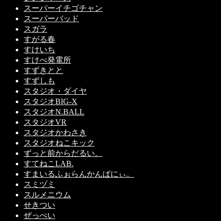
スーパーイチゴチャン
スーパーバッド
スガラ
すがる春
すけいち
すけべ発電所
すずきとと
すずしも
スタジオ・ダイヤ
スタジオBIG-X
スタジオN.BALL
スタジオVR
スタジオかわさき
スタジオねこキック
ずっと前からだるい。
すてねこLAB.
すまいるふぉらんかんぱにぃ。
スミヅミ
スルメニウム
せきつい
ぜっぺい