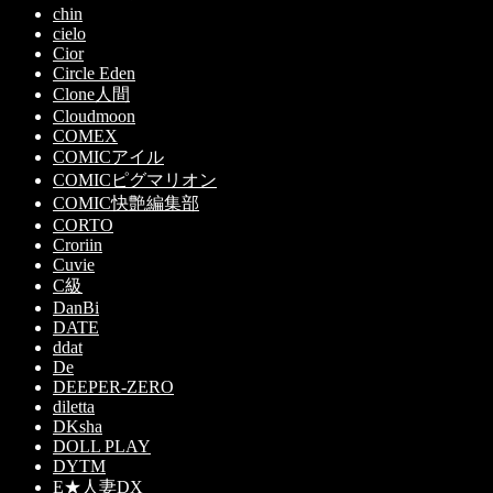
chin
cielo
Cior
Circle Eden
Clone人間
Cloudmoon
COMEX
COMICアイル
COMICピグマリオン
COMIC快艶編集部
CORTO
Croriin
Cuvie
C級
DanBi
DATE
ddat
De
DEEPER-ZERO
diletta
DKsha
DOLL PLAY
DYTM
E★人妻DX