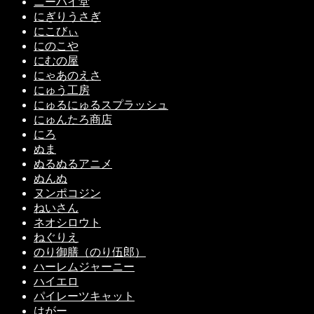
ニーハイ堂
にぎりうさぎ
にこびぃ
にのこや
にむの屋
にゃあのえさ
にゅう工房
にゅるにゅるスプラッシュ
にゅんたろ商店
にろ
ぬま
ぬるぬるアニメ
ぬんぬ
ヌンポコジン
ねいさん
ネオシロウト
ねぐりえ
のり御膳（のり伍郎）
ハーレムジャーニー
ハイエロ
パイレーツキャット
はがー