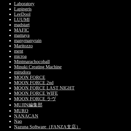
Laboratory
Lapingris
LeeDool
LUUMI
madstart
MAFIC
mamaya
manymanyrain
Maritozzo
ment
microa
Mintmarachocoball
Minuki Creating Machine
mirudora
MOON FORCE
MOON FORCE 2nd
MOON FORCE LAST NIGHT
MOON FORCE WIFE
MOON FORCE ラヴ
MUJIN編集部
MURO
NANACAN
Nao
Nazuna Software（FANZA支店）