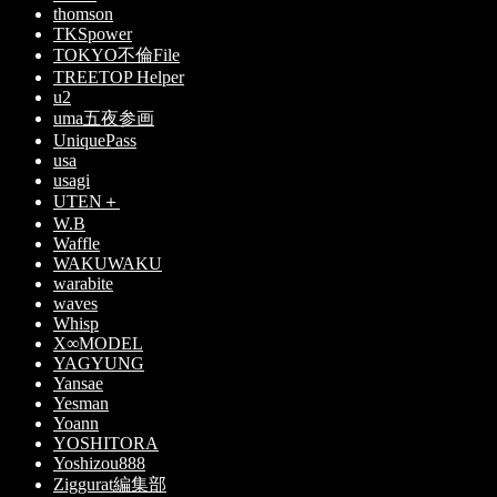
thomson
TKSpower
TOKYO不倫File
TREETOP Helper
u2
uma五夜参画
UniquePass
usa
usagi
UTEN＋
W.B
Waffle
WAKUWAKU
warabite
waves
Whisp
X∞MODEL
YAGYUNG
Yansae
Yesman
Yoann
YOSHITORA
Yoshizou888
Ziggurat編集部