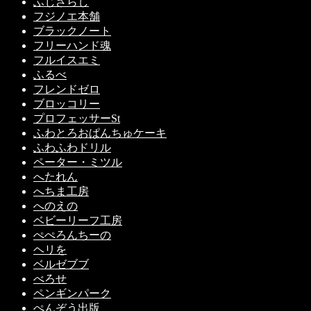
ふじざらし
フジノエ本舗
ブラックノート
フリーハンド魂
フルイスエミ
ふるべ
フレンドゼロ
ブロッコリー
プロフェッサーSt
ふわとろおぱんちゅケーキ
ふわふわドリル
ペーター・ミツル
へたれん
へちま工房
へのえの
ベビーリーフ工房
ぺぺろんちーの
ヘリを
ベルゼブブ
べろせ
ペンギンパーク
ぺんぞう出版