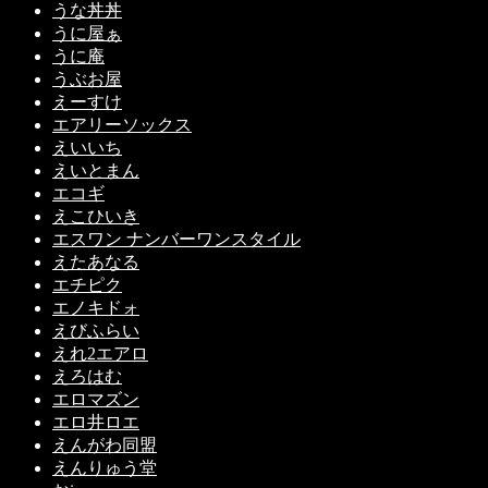
うな丼丼
うに屋ぁ
うに庵
うぶお屋
えーすけ
エアリーソックス
えいいち
えいとまん
エコギ
えこひいき
エスワン ナンバーワンスタイル
えたあなる
エチピク
エノキドォ
えびふらい
えれ2エアロ
えろはむ
エロマズン
エロ井ロエ
えんがわ同盟
えんりゅう堂