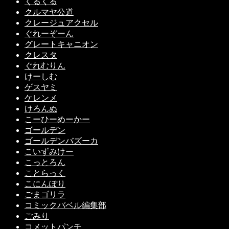
くるくる
クルマヤ公道
クレージュアクセル
ぐれーぞーん
グレートキャニオン
クレスタ
ぐれむりん
けーしむ
ゲスヤミ
ケレンメ
けろんぬ
こーひーめーかー
ゴールデン
ゴールデンバズーカ
こいずみけー
こっとろん
ことらっく
こにんぽり
ごまゴリラ
コミックバベル編集部
ごみり
コメットパンチ