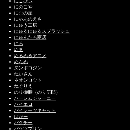
にこびぃ
にのこや
にむの屋
にゃあのえさ
にゅう工房
にゅるにゅるスプラッシュ
にゅんたろ商店
にろ
ぬま
ぬるぬるアニメ
ぬんぬ
ヌンポコジン
ねいさん
ネオシロウト
ねぐりえ
のり御膳（のり伍郎）
ハーレムジャーニー
ハイエロ
パイレーツキャット
はがー
パクチー
バケツプリン