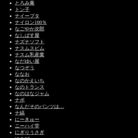
とろみ庵
トン子
ナイーブタ
ナイロン100％
なごやか次郎
なしぱす屋
ナズナソフト
ナスムスビム
ナスム乳産業
なだゆい屋
なつぞう
ななお
なのかえいち
なのトランス
なのはなジャム
ナポ
なんだそのパンツは…
ナ縞
にーきゅー
ニーハイ堂
にぎりうさぎ