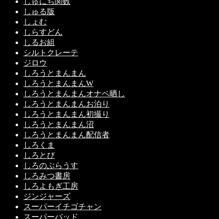
しゅにち関数
しゅる版
しょむ
しらすどん
しるお組
シルトクレーテ
ジロウ
しろうとまんまん
しろうとまんまんW
しろうとまんまんオナペ晒し
しろうとまんまんお泊り
しろうとまんまん初撮り
しろうとまんまん沼
しろうとまんまん配信者
しろくま
しろとび
しろのぶらうす
しろみつ書房
しろよもぎ工房
ジンジャーズ
スーパーイチゴチャン
スーパーバッド