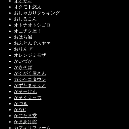
オオサキ
オクモト悠太
おしゃぶりクッキング
おしるこん
オトナオトシゴロ
オニチク屋！
おはら誠
おふとんでスヤァ
おりんぜ
オレンジミモザ
かいづか
かきそば
がくがく屋さん
ガシヘコタウン
かずたまそふと
かそーけん
かそくえっぢ
かづき
かなC
かにたま堂
かまあげ館
カマキリファーム