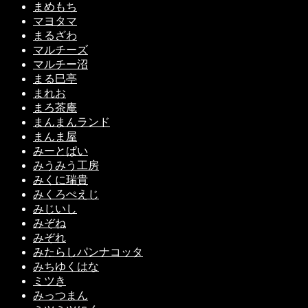
まめもち
マヨタマ
まるざわ
マルチーズ
マルチー沼
まる巳亭
まれお
まろ茶庵
まんまんランド
まんま屋
みーとぱい
みうみう工房
みくに瑞貴
みくろぺえじ
みじいし
みぞね
みぞれ
みたらしパンナコッタ
みちゆくはな
ミツき
みっつまん