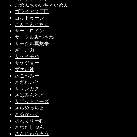
ごめんちゃいちゃいめん
ゴライアス原田
コルトゥーン
こんこんとちゅ
サー・ロイン
サークルみづさね
サークル冥魅亭
ざーこ肉
サケイチバ
サゲジョー
ザケル神
ざこへみー
さざれいと
サザンガク
さばみんと屋
サポットノーズ
ざらめっちょ
さるがっそ
さわくりーむ
さわたしゆん
さんじゅうろう