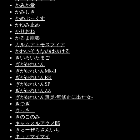
かみか堂
かみしき
かめぶっくす
かゆみ止め
かりおね
かるま龍狼
カルムアトモスフィア
かわいそうなのは抜ける
きいろいたまご
ぎがdeれいん
ぎがdeれいんMk-II
ぎがdeれいんRK
ぎがdeれいんSP
ぎがdeれいんZZ
ぎがdeれいん無臭-無修正に出た女-
きつぎ
きっさー
きのこのみ
キャッスルアクメ郎
きゅーぜろさんいち
キュアマイマイ