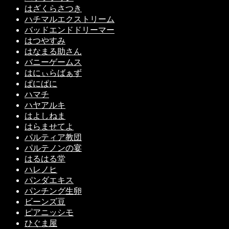
はざくらさつき
ハチマルエクストリーム
バッドエンドドリーマー
はつやすみ
はなまる助さん
バニーゲームス
はにぃらばぁず
ぱにぱに
ハマチ
ハヤアルキ
はよしねま
はらませてよ
パルティア教団
パルテノンの宴
はるはる堂
ハレノヒ
パンダエキス
パンチング生卵
ビーンズ豆
ピアニッシモ
ひぐま屋