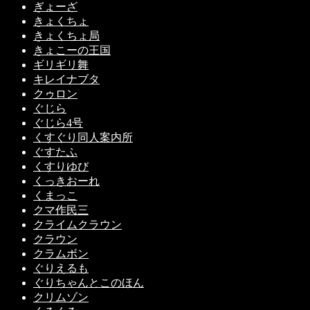
ぎょーざ
きょくちょ
きょくちょ局
きょこーの王国
ギリギリ舞
キレイナブタ
クゥロン
ぐじら
ぐじら4号
くすぐり同人案内所
ぐすたふ
くすりゆび
くっきおーれ
くまっこ
クマ作民三
クライムクラウン
クラウン
クラムボン
ぐりえるも
ぐりちゃんとこのほん
クリムゾン