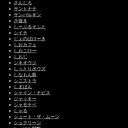
さんじろ
サントナナ
サンバルキン
さ抜き
しーぶるそふと
シイナ
じぇのばけーき
しおカフェ
しおこひー
しおじ
シキオウジ
しっとりボウズ
しなもん島
シニストラ
しまぱん
シャイン・ナビス
ジャッキー
シャモナベ
しゃる
シュート・ザ・ムーン
シュクリーン