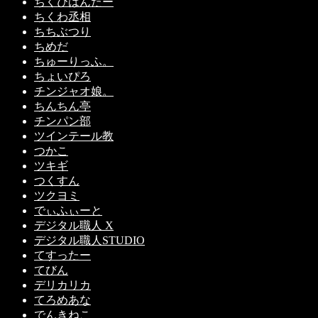
ちくびはんたー
ちくわ丞相
ちちぶつり
ちめだ
ちゅーりっふ。
ちょいぴろ
チンジャオ娘。
ちんちん亭
チンパン部
ツインテール教
つかこ
ツキギ
つくすん
ツクヨミ
でぃふぃーと
デジタル職人 X
デジタル職人STUDIO
てすったー
てびん
デリカリカ
てろめあな
でんきねこ