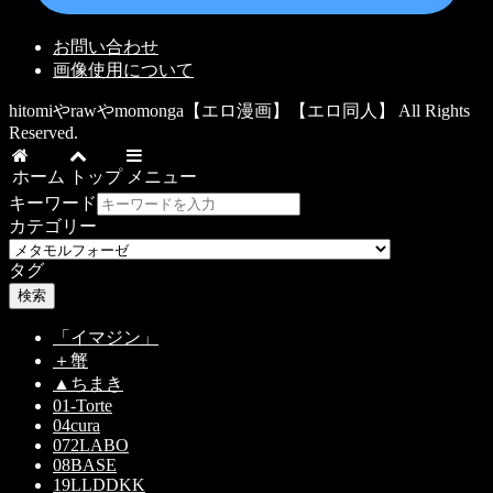
お問い合わせ
画像使用について
hitomiやrawやmomonga【エロ漫画】【エロ同人】 All Rights
Reserved.
ホーム
トップ
メニュー
キーワード
カテゴリー
タグ
検索
「イマジン」
＋蟹
▲ちまき
01-Torte
04cura
072LABO
08BASE
19LLDDKK