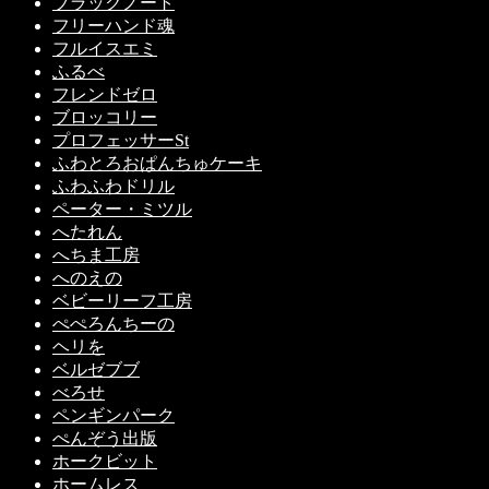
ブラックノート
フリーハンド魂
フルイスエミ
ふるべ
フレンドゼロ
ブロッコリー
プロフェッサーSt
ふわとろおぱんちゅケーキ
ふわふわドリル
ペーター・ミツル
へたれん
へちま工房
へのえの
ベビーリーフ工房
ぺぺろんちーの
ヘリを
ベルゼブブ
べろせ
ペンギンパーク
ぺんぞう出版
ホークビット
ホームレス