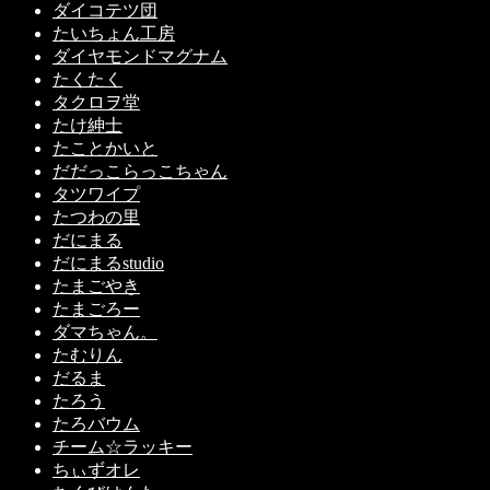
ダイコテツ団
たいちょん工房
ダイヤモンドマグナム
たくたく
タクロヲ堂
たけ紳士
たことかいと
だだっこらっこちゃん
タツワイプ
たつわの里
だにまる
だにまるstudio
たまごやき
たまごろー
ダマちゃん。
たむりん
だるま
たろう
たろバウム
チーム☆ラッキー
ちぃずオレ