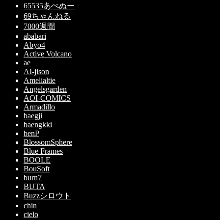
65535あべぬー
69ちゃんねる
7000週間
ababari
Abyo4
Active Volcano
ae
AI-jison
Amelialtie
Angelsgarden
AOI-COMICS
Armadillo
baegji
baengkki
benP
BlossomSphere
Blue Frames
BOOLE
BouSoft
burn7
BUTA
Buzzシロウト
chin
cielo