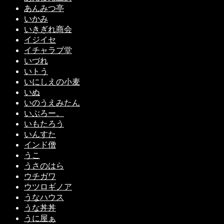
あんみつ亭
いかみ
いきぎれ商会
イジイセ
イチャラブ堂
いづれ
いトう
いにしえの小麦
いぬ
いのうえみたん
いぶろー。
いもたろう
いんすた
インド僧
うこ
うさのはら
ウチガワ
ウツロギノア
うなハウス
うな丼丼
うに屋ぁ