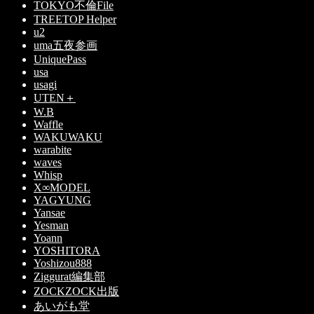
TOKYO不倫File
TREETOP Helper
u2
uma五夜参画
UniquePass
usa
usagi
UTEN＋
W.B
Waffle
WAKUWAKU
warabite
waves
Whisp
X∞MODEL
YAGYUNG
Yansae
Yesman
Yoann
YOSHITORA
Yoshizou888
Ziggurat編集部
ZOCKZOCK出版
あいがも堂