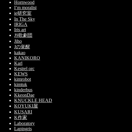
Hornwood
I’m moralist
ie研究室
In The Sky
IRIGA
Iris art
J9歌劇団
Jiho
Jの覚醒
kakao
KANIKORO
Karl
Kestrel orc
KEWS
kimrobot
kimtuk
kinderbus
KkeonDae
KNUCKLE HEAD
KOYUKI屋
KUSARI
K作家
Laboratory
Lapingris