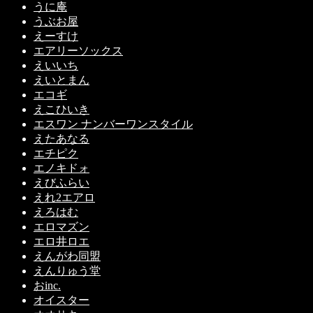
うに庵
うぶお屋
えーすけ
エアリーソックス
えいいち
えいとまん
エコギ
えこひいき
エスワン ナンバーワンスタイル
えたあなる
エチピク
エノキドォ
えびふらい
えれ2エアロ
えろはむ
エロマズン
エロ井ロエ
えんがわ同盟
えんりゅう堂
おinc.
オイスター