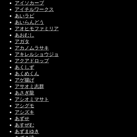
アイソカーブ
アイチルワークス
あいラビ
あいらんどう
アオヒモファミリア
あおむし
アガタ
アカノムラサキ
アキレルショウジョ
アクアドロップ
あくしず
あくめくん
アゲ揚げ
アサオミ志群
あさぎ龍
アシオミマサト
アシグモ
アシズキ
あずせ
あすぜむ
あずまゆき