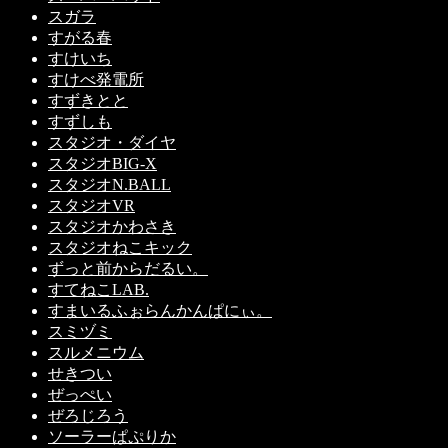
スガラ
すがる春
すけいち
すけべ発電所
すずきとと
すずしも
スタジオ・ダイヤ
スタジオBIG-X
スタジオN.BALL
スタジオVR
スタジオかわさき
スタジオねこキック
ずっと前からだるい。
すてねこLAB.
すまいるふぉらんかんぱにぃ。
スミヅミ
スルメニウム
せきつい
ぜっぺい
ぜろじろう
ソーラーぱぷりか