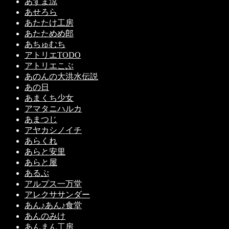
あずま涼
あせろら
あたたけ工房
あたためめ郎
あちゅむち
アトリエTODO
アトリエこぶ
あのんの大洪水伝説
あの日
あまくち少女
アマタニハルカ
あまつじ
アヤカシノイチ
あらくれ
あらと安里
あらと屋
あるぷ
アルプス一万堂
アレクササンダー
あん♪あん♪食堂
あんのみけ
あんまん工房