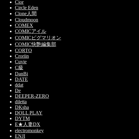
Cior
Circle Eden
Clone人間
Cloudmoon
COMEX
COMICアイル
COMICピグマリオン
COMIC快艶編集部
CORTO
Croriin
Cuvie
C級
DanBi
DATE
ddat
De
DEEPER-ZERO
diletta
DKsha
DOLL PLAY
DYTM
E★人妻DX
electromonkey
ENJI