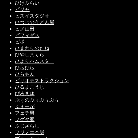
ひげふらい
ピジャ
ヒスイスタジオ
ひつじのうどん屋
ヒノ山田
ビフィダス
ピポ
ひまわりのたね
ひやしまくら
ひよりハムスター
ひらひら
ひらやん
ピリオデストラクション
ひるまこうじ
ぴろまゆ
ぷぅのぷぅぷぅぷぅ
ふぇーが
フェチ男
フグタ家
ふじざらし
フジノエ本舗