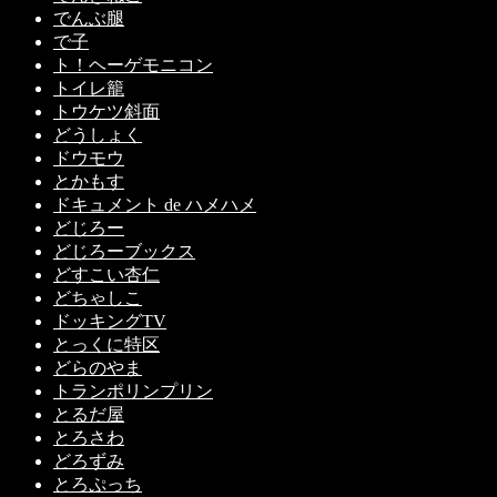
でんぶ腿
で子
ト！ヘーゲモニコン
トイレ籠
トウケツ斜面
どうしょく
ドウモウ
とかもす
ドキュメント de ハメハメ
どじろー
どじろーブックス
どすこい杏仁
どちゃしこ
ドッキングTV
とっくに特区
どらのやま
トランポリンプリン
とるだ屋
とろさわ
どろずみ
とろぷっち