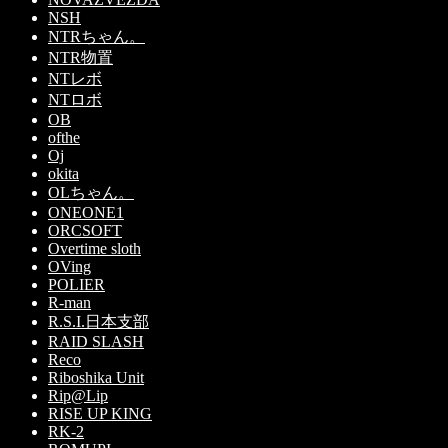
NSH
NTRちゃん。
NTR物置
NTレボ
NTロボ
OB
ofthe
Oj
okita
OLちゃん。
ONEONE1
ORCSOFT
Overtime sloth
OVing
POLIER
R-man
R.S.I.日本支部
RAID SLASH
Reco
Riboshika Unit
Rip@Lip
RISE UP KING
RK-2