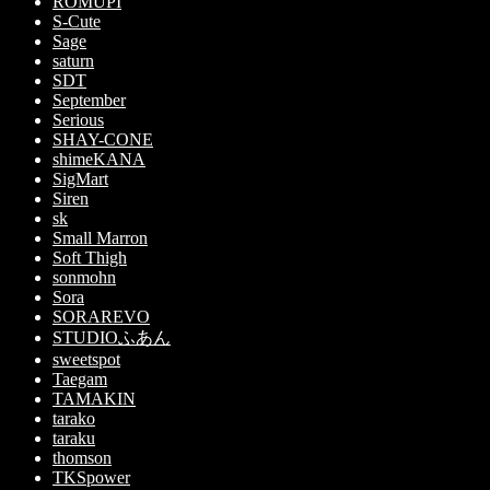
ROMUPI
S-Cute
Sage
saturn
SDT
September
Serious
SHAY-CONE
shimeKANA
SigMart
Siren
sk
Small Marron
Soft Thigh
sonmohn
Sora
SORAREVO
STUDIOふあん
sweetspot
Taegam
TAMAKIN
tarako
taraku
thomson
TKSpower