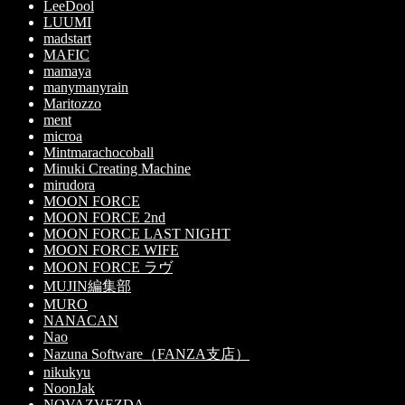
LeeDool
LUUMI
madstart
MAFIC
mamaya
manymanyrain
Maritozzo
ment
microa
Mintmarachocoball
Minuki Creating Machine
mirudora
MOON FORCE
MOON FORCE 2nd
MOON FORCE LAST NIGHT
MOON FORCE WIFE
MOON FORCE ラヴ
MUJIN編集部
MURO
NANACAN
Nao
Nazuna Software（FANZA支店）
nikukyu
NoonJak
NOVAZVEZDA