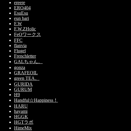
ereere
ERO404
EsuEsu
eun bari
F.W
F.W.ZHolic
FeOワークス
FFC
flanvia
Flugel
Frenchletter
GALちゃん。
gonza
GRAFEOIL
green TEA。
GURIDA
GURUM
H9
Handful☆Happiness！
HARU
hayami
HGGK
HGTラボ
HimeMix