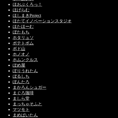
ほおぶくろっ！
ほげらむ
ほしまきProject
ほたてイノベーションスタジオ
ほたほーむ
ぼたもち
ホタリュソ
ポテトボム
ボド山
ホノオノ
ホムンクルス
ぽめ屋
ぽりうれたん
ぼるしち
ぽんたろ
まかろんシュガー
まぐろ珈琲
ましら堂
まっちゃそふと
マツモト
まめぱいたん