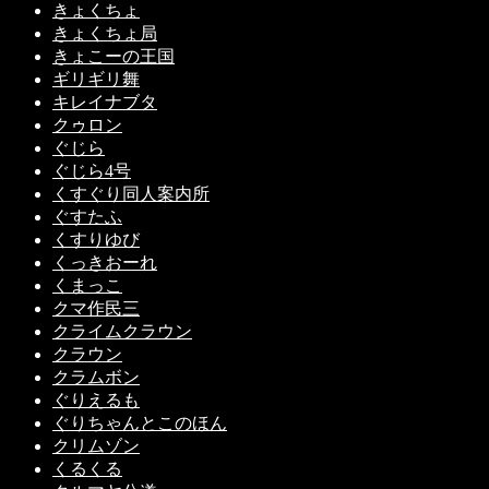
きょくちょ
きょくちょ局
きょこーの王国
ギリギリ舞
キレイナブタ
クゥロン
ぐじら
ぐじら4号
くすぐり同人案内所
ぐすたふ
くすりゆび
くっきおーれ
くまっこ
クマ作民三
クライムクラウン
クラウン
クラムボン
ぐりえるも
ぐりちゃんとこのほん
クリムゾン
くるくる