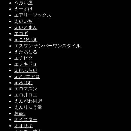
うぶお屋
えーすけ
エアリーソックス
えいいち
えいとまん
エコギ
えこひいき
エスワン ナンバーワンスタイル
えたあなる
エチピク
エノキドォ
えびふらい
えれ2エアロ
えろはむ
エロマズン
エロ井ロエ
えんがわ同盟
えんりゅう堂
おinc.
オイスター
オオサキ