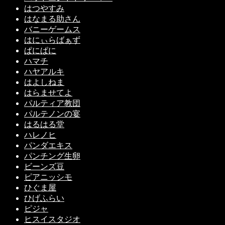
はつやすみ
はなまる助さん
バニーゲームス
はにぃらばぁず
ぱにぱに
ハマチ
ハヤアルキ
はよしねま
はらませてよ
パルティア教団
パルテノンの宴
はるはる堂
ハレノヒ
パンダエキス
パンチング生卵
ビーンズ豆
ピアニッシモ
ひぐま屋
ひげふらい
ピジャ
ヒスイスタジオ