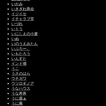
いかみ
いきぎれ商会
イジイセ
イチャラブ堂
いづれ
いトう
いにしえの小麦
いぬ
いのうえみたん
いぶろー。
いもたろう
いんすた
インド僧
うこ
うさのはら
ウチガワ
ウツロギノア
うなハウス
うな丼丼
うに屋ぁ
うに庵