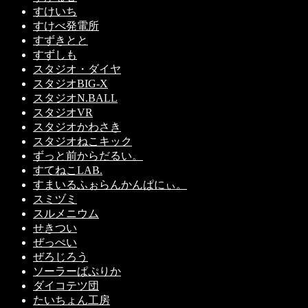
すけいち
すけべ発電所
すずきとと
すずしも
スタジオ・ダイヤ
スタジオBIG-X
スタジオN.BALL
スタジオVR
スタジオかわさき
スタジオねこキック
ずっと前からだるい。
すてねこLAB.
すまいるふぉらんかんぱにぃ。
スミヅミ
スルメニウム
せきつい
ぜっぺい
ぜろじろう
ソーラーぱぷりか
ダイコテツ団
たいちょん工房