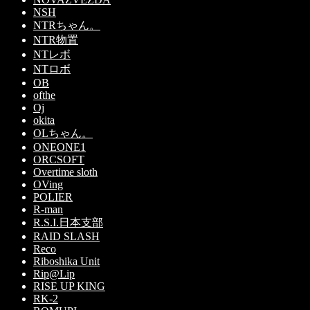
NSH
NTRちゃん。
NTR物置
NTレボ
NTロボ
OB
ofthe
Oj
okita
OLちゃん。
ONEONE1
ORCSOFT
Overtime sloth
OVing
POLIER
R-man
R.S.I.日本支部
RAID SLASH
Reco
Riboshika Unit
Rip@Lip
RISE UP KING
RK-2