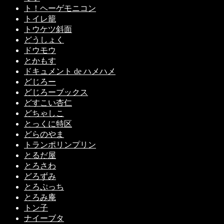
ト！ヘーゲモニコン
トイレ籠
トウケツ斜面
どうしょく
ドウモウ
とかもす
ドキュメント de ハメハメ
どじろー
どじろーブックス
どすこい杏仁
どちゃしこ
とっくに特区
どらのやま
トランポリンプリン
とるだ屋
とろさわ
どろずみ
とろぷっち
とろみ庵
トン子
ナイーブタ