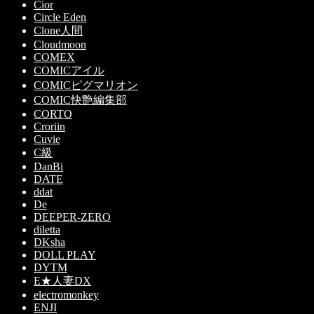
Cior
Circle Eden
Clone人間
Cloudmoon
COMEX
COMICアイル
COMICピグマリオン
COMIC快艶編集部
CORTO
Croriin
Cuvie
C級
DanBi
DATE
ddat
De
DEEPER-ZERO
diletta
DKsha
DOLL PLAY
DYTM
E★人妻DX
electromonkey
ENJI