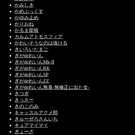
かみしき
かめぶっくす
かゆみ止め
かりおね
かるま龍狼
カルムアトモスフィア
かわいそうなのは抜ける
きいろいたまご
ぎがdeれいん
ぎがdeれいんMk-II
ぎがdeれいんRK
ぎがdeれいんSP
ぎがdeれいんZZ
ぎがdeれいん無臭-無修正に出た女-
きつぎ
きっさー
きのこのみ
キャッスルアクメ郎
きゅーぜろさんいち
キュアマイマイ
ぎょーざ