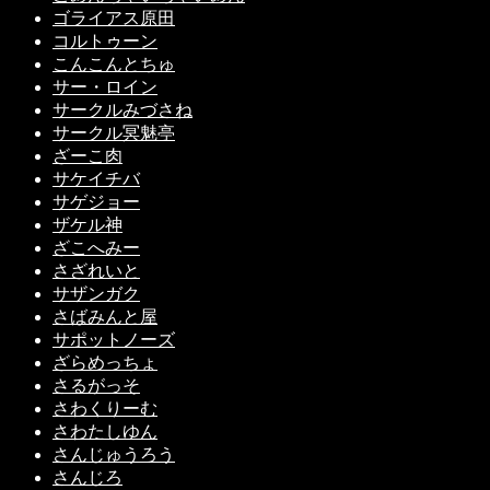
ゴライアス原田
コルトゥーン
こんこんとちゅ
サー・ロイン
サークルみづさね
サークル冥魅亭
ざーこ肉
サケイチバ
サゲジョー
ザケル神
ざこへみー
さざれいと
サザンガク
さばみんと屋
サポットノーズ
ざらめっちょ
さるがっそ
さわくりーむ
さわたしゆん
さんじゅうろう
さんじろ