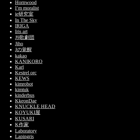
Hornwood
I’m moralist
ie研究室
In The Sky
IRIGA
Iris art
J9歌劇団
Jiho
Jの覚醒
kakao
KANIKORO
Karl
Kestrel orc
KEWS
kimrobot
kimtuk
kinderbus
KkeonDae
KNUCKLE HEAD
KOYUKI屋
KUSARI
K作家
Laboratory
Lapingris