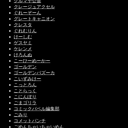
クルマヤ公道
クレージュアクセル
ぐれーぞーん
グレートキャニオン
クレスタ
ぐれむりん
けーしむ
ゲスヤミ
ケレンメ
けろんぬ
こーひーめーかー
ゴールデン
ゴールデンバズーカ
こいずみけー
こっとろん
ことらっく
こにんぽり
ごまゴリラ
コミックバベル編集部
ごみり
コメットパンチ
ごめんちゃいちゃいめん