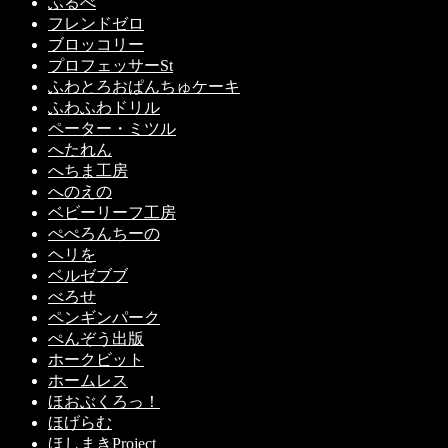
ふるべ
フレンドゼロ
ブロッコリー
プロフェッサーSt
ふわとろおぱんちゅケーキ
ふわふわドリル
ペーター・ミツル
へたれん
へちま工房
へのえの
ベビーリーフ工房
ぺぺろんちーの
ヘリを
ベルゼブブ
べろせ
ペンギンパーク
ぺんぞう出版
ホークビット
ホームレス
ほおぶくろっ！
ほげらむ
ほしまきProject