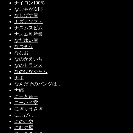
ナイロン100％
なごやか次郎
なしぱす屋
ナズナソフト
ナスムスビム
ナスム乳産業
なだゆい屋
なつぞう
ななお
なのかえいち
なのトランス
なのはなジャム
ナポ
なんだそのパンツは…
ナ縞
にーきゅー
ニーハイ堂
にぎりうさぎ
にこびぃ
にのこや
にむの屋