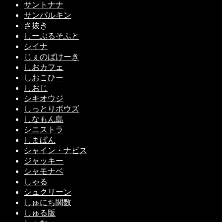
サントナナ
サンバルキン
さ抜き
しーぶるそふと
シイナ
じぇのばけーき
しおカフェ
しおこひー
しおじ
シキオウジ
しっとりボウズ
しなもん島
シニストラ
しまぱん
シャイン・ナビス
ジャッキー
シャモナベ
しゃる
シュクリーン
しゅにち関数
しゅる版