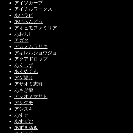
アイソカーブ
アイチルワークス
あいラビ
あいらんどう
アオヒモファミリア
あおむし
アガタ
アカノムラサキ
アキレルショウジョ
アクアドロップ
あくしず
あくめくん
アゲ揚げ
アサオミ志群
あさぎ龍
アシオミマサト
アシグモ
アシズキ
あずせ
あすぜむ
あずまゆき