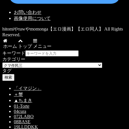
お問い合わせ
画像使用について
hitomiやrawやmomonga【エロ漫画】【エロ同人】 All Rights
Reserved.
ホーム
トップ
メニュー
キーワード
カテゴリー
タグ
検索
「イマジン」
＋蟹
▲ちまき
01-Torte
04cura
072LABO
08BASE
19LLDDKK