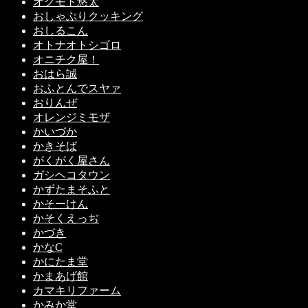
オクモト悠太
おしゃぶりクッキング
おしるこん
オトナオトシゴロ
オニチク屋！
おはら誠
おふとんでスヤァ
おりんぜ
オレンジミモザ
かいづか
かきそば
がくがく屋さん
ガシヘコタウン
かずたまそふと
かそーけん
かそくえっぢ
かづき
かなC
かにたま堂
かまあげ館
カマキリファーム
かみか堂