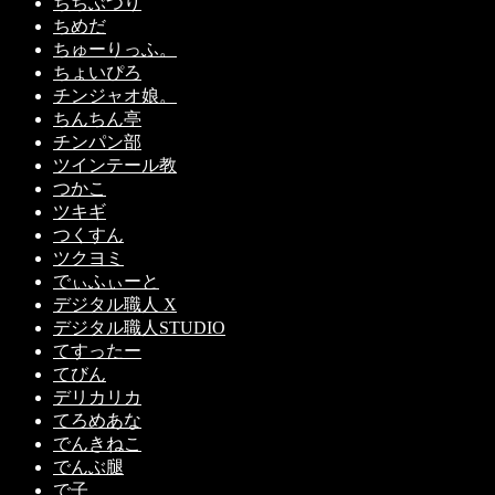
ちちぶつり
ちめだ
ちゅーりっふ。
ちょいぴろ
チンジャオ娘。
ちんちん亭
チンパン部
ツインテール教
つかこ
ツキギ
つくすん
ツクヨミ
でぃふぃーと
デジタル職人 X
デジタル職人STUDIO
てすったー
てびん
デリカリカ
てろめあな
でんきねこ
でんぶ腿
で子