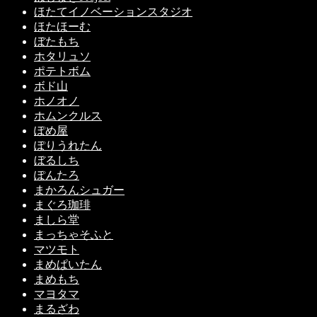
ほたてイノベーションスタジオ
ほたほーむ
ぼたもち
ホタリュソ
ポテトボム
ボド山
ホノオノ
ホムンクルス
ぽめ屋
ぽりうれたん
ぼるしち
ぽんたろ
まかろんシュガー
まぐろ珈琲
ましら堂
まっちゃそふと
マツモト
まめぱいたん
まめもち
マヨタマ
まるざわ