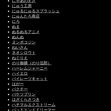
にゃあのえさ
にゅう工房
にゅるにゅるスプラッシュ
にゅんたろ商店
にろ
ぬま
ぬるぬるアニメ
ぬんぬ
ヌンポコジン
ねいさん
ネオシロウト
ねぐりえ
のり御膳（のり伍郎）
ハーレムジャーニー
ハイエロ
パイレーツキャット
はがー
パクチー
バケツプリン
はざくらさつき
ハチマルエクストリーム
バッドエンドドリーマー