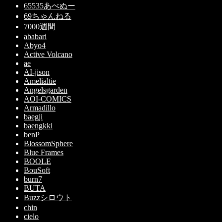
65535あべぬー
69ちゃんねる
7000週間
ababari
Abyo4
Active Volcano
ae
AI-jison
Amelialtie
Angelsgarden
AOI-COMICS
Armadillo
baegji
baengkki
benP
BlossomSphere
Blue Frames
BOOLE
BouSoft
burn7
BUTA
Buzzシロウト
chin
cielo