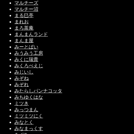
マルチーズ
マルチー沼
まる巳亭
まれお
まろ茶庵
まんまんランド
まんま屋
みーとぱい
みうみう工房
みくに瑞貴
みくろぺえじ
みじいし
みぞね
みぞれ
みたらしパンナコッタ
みちゆくはな
ミツき
みっつまん
ミツミツにく
みなとく
みなまっくす