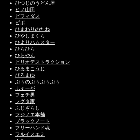
ひつじのうどん屋
ヒノ山田
ビフィダス
ピポ
ひまわりのたね
ひやしまくら
ひよりハムスター
ひらひら
ひらやん
ピリオデストラクション
ひるまこうじ
ぴろまゆ
ぷぅのぷぅぷぅぷぅ
ふぇーが
フェチ男
フグタ家
ふじざらし
フジノエ本舗
ブラックノート
フリーハンド魂
フルイスエミ