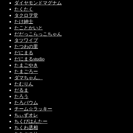
ダイヤモンドマグナム
たくたく
タクロヲ堂
たけ紳士
たことかいと
だだっこらっこちゃん
タツワイプ
たつわの里
だにまる
だにまるstudio
たまごやき
たまごろー
ダマちゃん。
たむりん
だるま
たろう
たろバウム
チーム☆ラッキー
ちぃずオレ
ちくびはんたー
ちくわ丞相