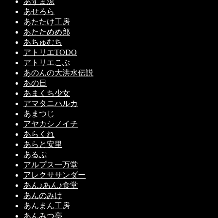
あずま涼
あせろら
あたたけ工房
あたためめ郎
あちゅむち
アトリエTODO
アトリエこぶ
あのんの大洪水伝説
あの日
あまくち少女
アマタニハルカ
あまつじ
アヤカシノイチ
あらくれ
あらと安里
あるぷ
アルプス一万堂
アレクササンダー
あん♪あん♪食堂
あんのみけ
あんまん工房
あんみつ亭