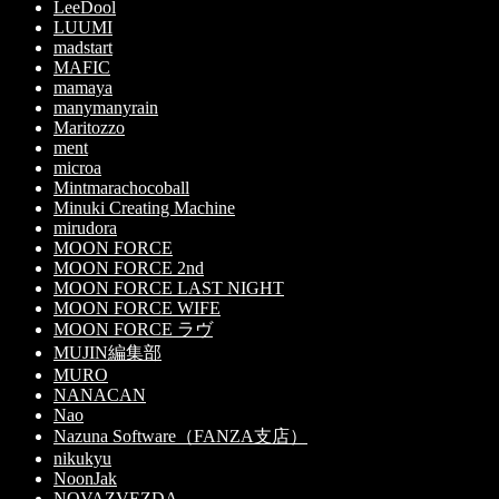
LeeDool
LUUMI
madstart
MAFIC
mamaya
manymanyrain
Maritozzo
ment
microa
Mintmarachocoball
Minuki Creating Machine
mirudora
MOON FORCE
MOON FORCE 2nd
MOON FORCE LAST NIGHT
MOON FORCE WIFE
MOON FORCE ラヴ
MUJIN編集部
MURO
NANACAN
Nao
Nazuna Software（FANZA支店）
nikukyu
NoonJak
NOVAZVEZDA