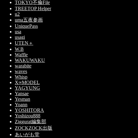
TOKYO不倫File
TREETOP Helper
u2
uma五夜参画
UniquePass
usa
usagi
UTEN＋
W.B
Waffle
WAKUWAKU
warabite
waves
Whisp
X∞MODEL
YAGYUNG
Yansae
Yesman
Yoann
YOSHITORA
Yoshizou888
Ziggurat編集部
ZOCKZOCK出版
あいがも堂