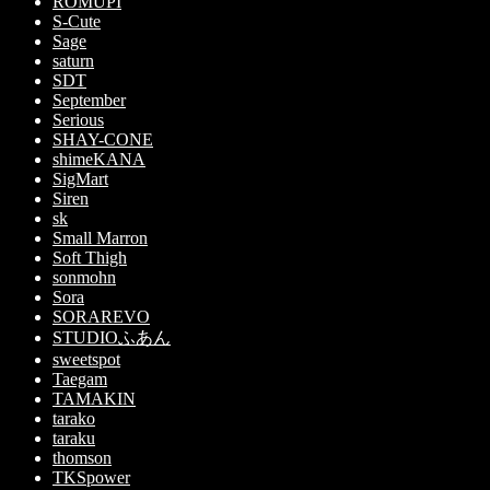
ROMUPI
S-Cute
Sage
saturn
SDT
September
Serious
SHAY-CONE
shimeKANA
SigMart
Siren
sk
Small Marron
Soft Thigh
sonmohn
Sora
SORAREVO
STUDIOふあん
sweetspot
Taegam
TAMAKIN
tarako
taraku
thomson
TKSpower