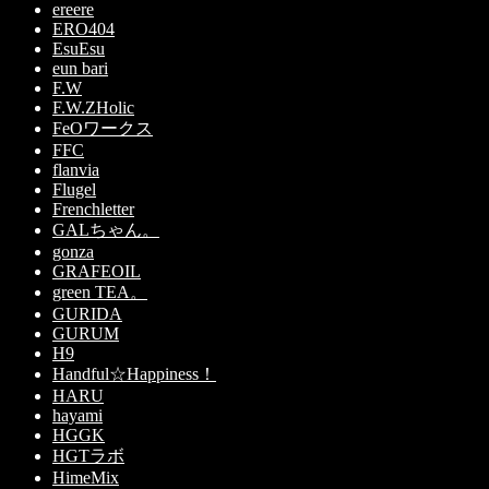
ereere
ERO404
EsuEsu
eun bari
F.W
F.W.ZHolic
FeOワークス
FFC
flanvia
Flugel
Frenchletter
GALちゃん。
gonza
GRAFEOIL
green TEA。
GURIDA
GURUM
H9
Handful☆Happiness！
HARU
hayami
HGGK
HGTラボ
HimeMix