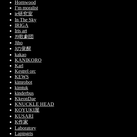
Hornwood
I’m moralist
ie研究室
In The Sky
IRIGA
Iris art
J9歌劇団
Jiho
Jの覚醒
kakao
KANIKORO
Karl
Kestrel orc
KEWS
kimrobot
kimtuk
kinderbus
KkeonDae
KNUCKLE HEAD
KOYUKI屋
KUSARI
K作家
Laboratory
Lapingris