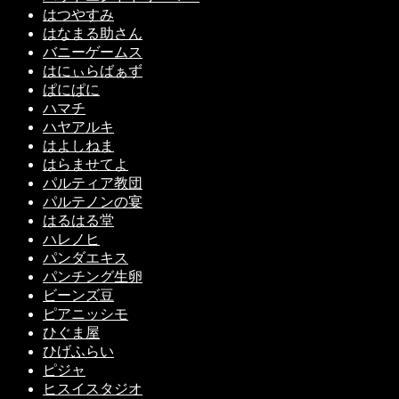
はつやすみ
はなまる助さん
バニーゲームス
はにぃらばぁず
ぱにぱに
ハマチ
ハヤアルキ
はよしねま
はらませてよ
パルティア教団
パルテノンの宴
はるはる堂
ハレノヒ
パンダエキス
パンチング生卵
ビーンズ豆
ピアニッシモ
ひぐま屋
ひげふらい
ピジャ
ヒスイスタジオ