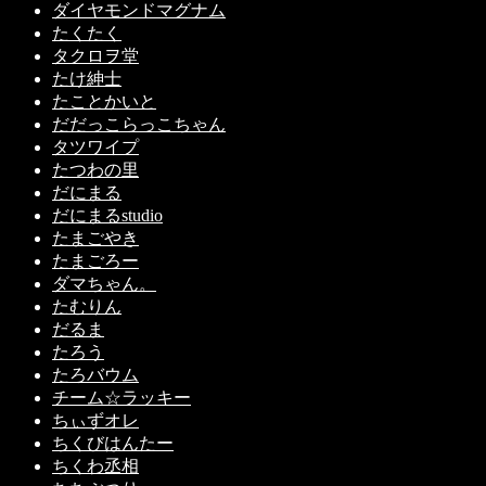
ダイヤモンドマグナム
たくたく
タクロヲ堂
たけ紳士
たことかいと
だだっこらっこちゃん
タツワイプ
たつわの里
だにまる
だにまるstudio
たまごやき
たまごろー
ダマちゃん。
たむりん
だるま
たろう
たろバウム
チーム☆ラッキー
ちぃずオレ
ちくびはんたー
ちくわ丞相