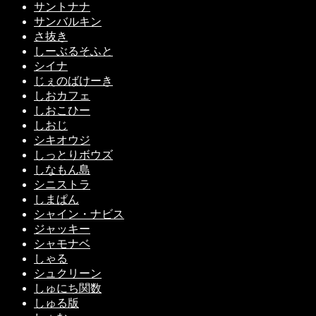
サントナナ
サンバルキン
さ抜き
しーぶるそふと
シイナ
じぇのばけーき
しおカフェ
しおこひー
しおじ
シキオウジ
しっとりボウズ
しなもん島
シニストラ
しまぱん
シャイン・ナビス
ジャッキー
シャモナベ
しゃる
シュクリーン
しゅにち関数
しゅる版