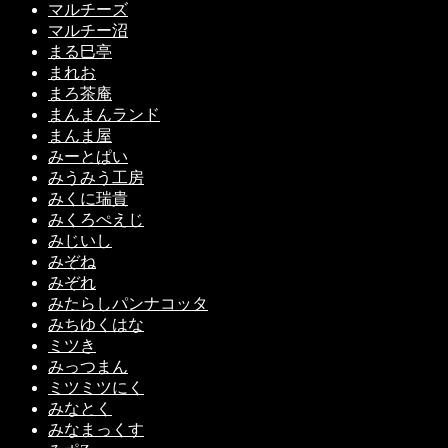
マルチーズ
マルチー沼
まる巳亭
まれお
まろ茶庵
まんまんランド
まんま屋
みーとぱい
みうみう工房
みくに瑞貴
みくろぺえじ
みじいし
みぞね
みぞれ
みたらしパンナコッタ
みちゆくはな
ミツき
みっつまん
ミツミツにく
みなとく
みなまっくす