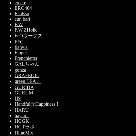
ereere
ERO404
EsuEsu
eun bari
F.W
F.W.ZHolic
FeOワークス
FFC
flanvia
Flugel
Frenchletter
GALちゃん。
gonza
GRAFEOIL
green TEA。
GURIDA
GURUM
H9
Handful☆Happiness！
HARU
hayami
HGGK
HGTラボ
HimeMix