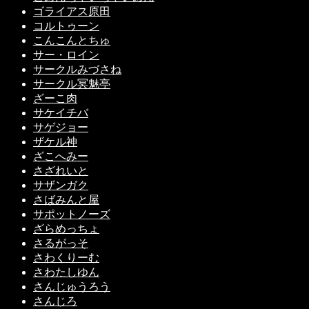
ゴライアス原田
コルトゥーン
こんこんとちゅ
サー・ロイン
サークルみづさね
サークル冥魅亭
ざーこ肉
サケイチバ
サゲジョー
ザケル神
ざこへみー
さざれいと
サザンガク
さばみんと屋
サポットノーズ
ざらめっちょ
さるがっそ
さわくりーむ
さわたしゆん
さんじゅうろう
さんじろ