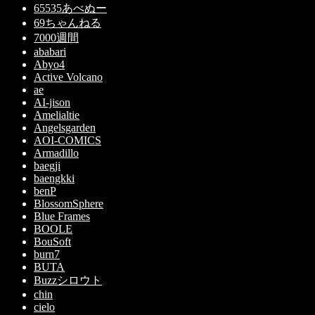
65535あべぬー
69ちゃんねる
7000週間
ababari
Abyo4
Active Volcano
ae
AI-jison
Amelialtie
Angelsgarden
AOI-COMICS
Armadillo
baegji
baengkki
benP
BlossomSphere
Blue Frames
BOOLE
BouSoft
burn7
BUTA
Buzzシロウト
chin
cielo