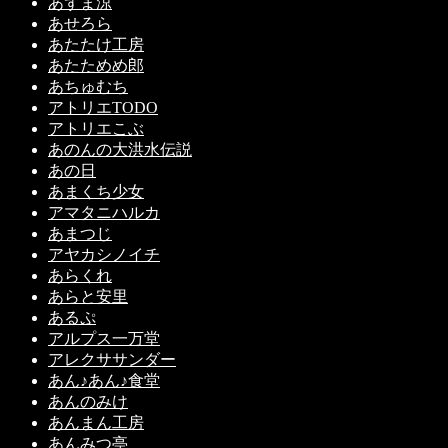
あずま涼
あせろら
あたたけ工房
あたためめ郎
あちゅむち
アトリエTODO
アトリエこぶ
あのんの大洪水伝説
あの日
あまくち少女
アマタニハルカ
あまつじ
アヤカシノイチ
あらくれ
あらと安里
あるぷ
アルプス一万堂
アレクササンダー
あん♪あん♪食堂
あんのみけ
あんまん工房
あんみつ亭