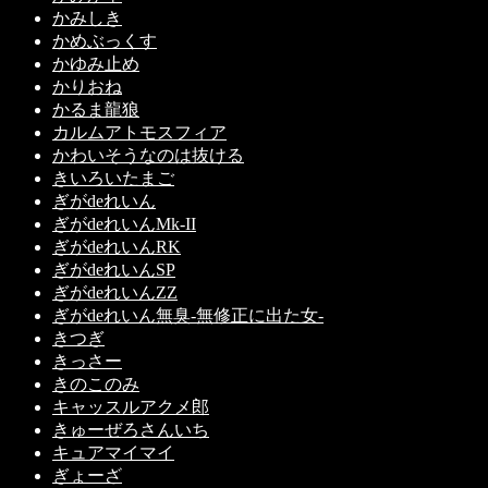
かみしき
かめぶっくす
かゆみ止め
かりおね
かるま龍狼
カルムアトモスフィア
かわいそうなのは抜ける
きいろいたまご
ぎがdeれいん
ぎがdeれいんMk-II
ぎがdeれいんRK
ぎがdeれいんSP
ぎがdeれいんZZ
ぎがdeれいん無臭-無修正に出た女-
きつぎ
きっさー
きのこのみ
キャッスルアクメ郎
きゅーぜろさんいち
キュアマイマイ
ぎょーざ