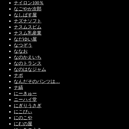
ナイロン100％
なごやか次郎
なしぱす屋
ナズナソフト
ナスムスビム
ナスム乳産業
なだゆい屋
なつぞう
ななお
なのかえいち
なのトランス
なのはなジャム
ナポ
なんだそのパンツは…
ナ縞
にーきゅー
ニーハイ堂
にぎりうさぎ
にこびぃ
にのこや
にむの屋