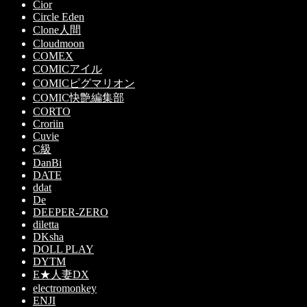
Cior
Circle Eden
Clone人間
Cloudmoon
COMEX
COMICアイル
COMICピグマリオン
COMIC快艶編集部
CORTO
Croriin
Cuvie
C級
DanBi
DATE
ddat
De
DEEPER-ZERO
diletta
DKsha
DOLL PLAY
DYTM
E★人妻DX
electromonkey
ENJI