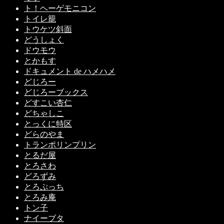
ト！ヘーゲモニコン
トイレ籠
トウケツ斜面
どうしょく
ドウモウ
とかもす
ドキュメント de ハメハメ
どじろー
どじろーブックス
どすこい杏仁
どちゃしこ
とっくに特区
どらのやま
トランポリンプリン
とるだ屋
とろさわ
どろずみ
とろぷっち
とろみ庵
トン子
ナイーブタ