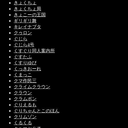
きょくちょ
きょくちょ局
きょこーの王国
ギリギリ舞
キレイナブタ
クゥロン
ぐじら
ぐじら4号
くすぐり同人案内所
ぐすたふ
くすりゆび
くっきおーれ
くまっこ
クマ作民三
クライムクラウン
クラウン
クラムボン
ぐりえるも
ぐりちゃんとこのほん
クリムゾン
くるくる