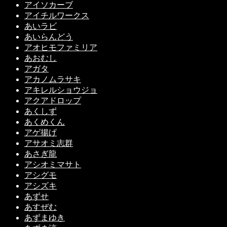
アイソカーブ
アイチルワークス
あいラビ
あいらんどう
アオヒモファミリア
あおむし
アガタ
アカノムラサキ
アキレルショウジョ
アクアドロップ
あくしず
あくめくん
アゲ揚げ
アサオミ志群
あさぎ龍
アシオミマサト
アシグモ
アシズキ
あずせ
あすぜむ
あずまゆき