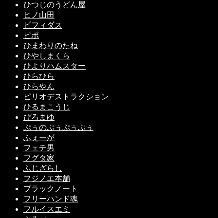
ひつじのうどん屋
ヒノ山田
ビフィダス
ピポ
ひまわりのたね
ひやしまくら
ひよりハムスター
ひらひら
ひらやん
ピリオデストラクション
ひるまこうじ
ぴろまゆ
ぷぅのぷぅぷぅぷぅ
ふぇーが
フェチ男
フグタ家
ふじざらし
フジノエ本舗
ブラックノート
フリーハンド魂
フルイスエミ