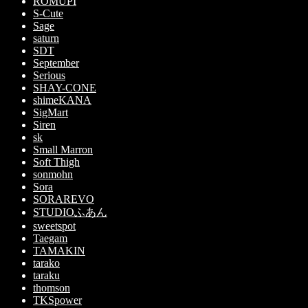
ROMUPI
S-Cute
Sage
saturn
SDT
September
Serious
SHAY-CONE
shimeKANA
SigMart
Siren
sk
Small Marron
Soft Thigh
sonmohn
Sora
SORAREVO
STUDIOふあん
sweetspot
Taegam
TAMAKIN
tarako
taraku
thomson
TKSpower