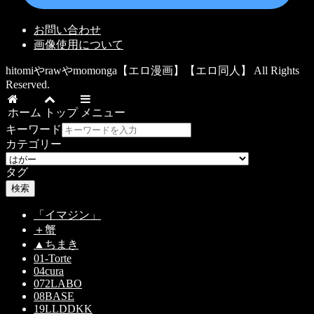
お問い合わせ
画像使用について
hitomiやrawやmomonga【エロ漫画】【エロ同人】 All Rights
Reserved.
ホーム
トップ
メニュー
キーワード
カテゴリー
タグ
検索
「イマジン」
＋蟹
▲ちまき
01-Torte
04cura
072LABO
08BASE
19LLDDKK