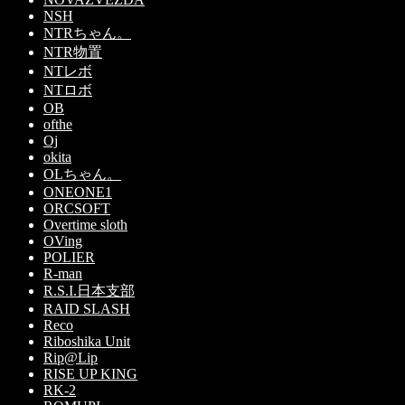
NSH
NTRちゃん。
NTR物置
NTレボ
NTロボ
OB
ofthe
Oj
okita
OLちゃん。
ONEONE1
ORCSOFT
Overtime sloth
OVing
POLIER
R-man
R.S.I.日本支部
RAID SLASH
Reco
Riboshika Unit
Rip@Lip
RISE UP KING
RK-2