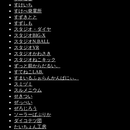
すけいち
すけべ発電所
すずきとと
すずしも
スタジオ・ダイヤ
スタジオBIG-X
スタジオN.BALL
スタジオVR
スタジオかわさき
スタジオねこキック
ずっと前からだるい。
すてねこLAB.
すまいるふぉらんかんぱにぃ。
スミヅミ
スルメニウム
せきつい
ぜっぺい
ぜろじろう
ソーラーぱぷりか
ダイコテツ団
たいちょん工房