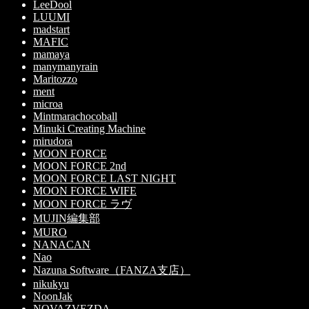
LeeDool
LUUMI
madstart
MAFIC
mamaya
manymanyrain
Maritozzo
ment
microa
Mintmarachocoball
Minuki Creating Machine
mirudora
MOON FORCE
MOON FORCE 2nd
MOON FORCE LAST NIGHT
MOON FORCE WIFE
MOON FORCE ラヴ
MUJIN編集部
MURO
NANACAN
Nao
Nazuna Software（FANZA支店）
nikukyu
NoonJak
NOVAZVEZDA