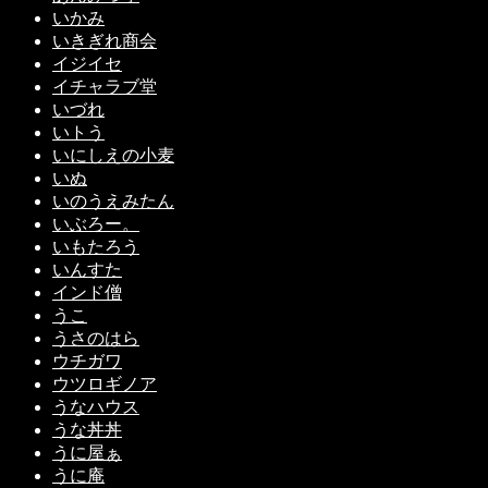
いかみ
いきぎれ商会
イジイセ
イチャラブ堂
いづれ
いトう
いにしえの小麦
いぬ
いのうえみたん
いぶろー。
いもたろう
いんすた
インド僧
うこ
うさのはら
ウチガワ
ウツロギノア
うなハウス
うな丼丼
うに屋ぁ
うに庵