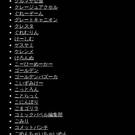
クルマヤ公道
クレージュアクセル
ぐれーぞーん
グレートキャニオン
クレスタ
ぐれむりん
けーしむ
ゲスヤミ
ケレンメ
けろんぬ
こーひーめーかー
ゴールデン
ゴールデンバズーカ
こいずみけー
こっとろん
ことらっく
こにんぽり
ごまゴリラ
コミックバベル編集部
ごみり
コメットパンチ
ごめんちゃいちゃいめん