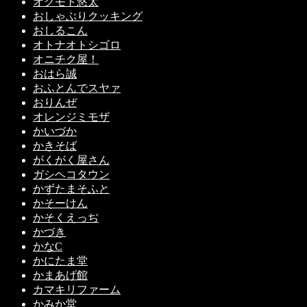
オクモト悠太
おしゃぶりクッキング
おしるこん
オトナオトシゴロ
オニチク屋！
おはら誠
おふとんでスヤァ
おりんぜ
オレンジミモザ
かいづか
かきそば
がくがく屋さん
ガシヘコタウン
かずたまそふと
かそーけん
かそくえっぢ
かづき
かなC
かにたま堂
かまあげ館
カマキリファーム
かみか堂