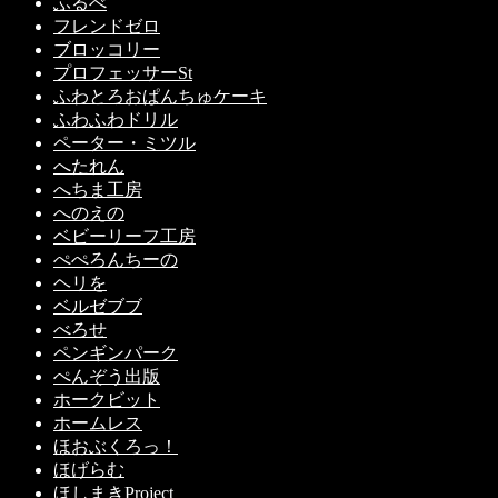
ふるべ
フレンドゼロ
ブロッコリー
プロフェッサーSt
ふわとろおぱんちゅケーキ
ふわふわドリル
ペーター・ミツル
へたれん
へちま工房
へのえの
ベビーリーフ工房
ぺぺろんちーの
ヘリを
ベルゼブブ
べろせ
ペンギンパーク
ぺんぞう出版
ホークビット
ホームレス
ほおぶくろっ！
ほげらむ
ほしまきProject