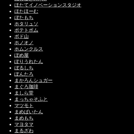
ほたてイノベーションスタジオ
ほたほーむ
ぼたもち
ホタリュソ
ポテトボム
ボド山
ホノオノ
ホムンクルス
ぽめ屋
ぽりうれたん
ぼるしち
ぽんたろ
まかろんシュガー
まぐろ珈琲
ましら堂
まっちゃそふと
マツモト
まめぱいたん
まめもち
マヨタマ
まるざわ