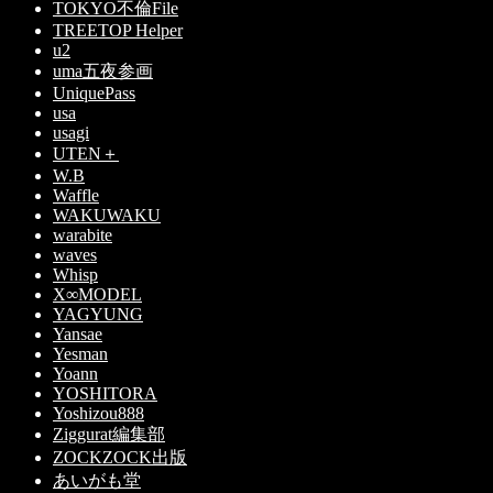
TOKYO不倫File
TREETOP Helper
u2
uma五夜参画
UniquePass
usa
usagi
UTEN＋
W.B
Waffle
WAKUWAKU
warabite
waves
Whisp
X∞MODEL
YAGYUNG
Yansae
Yesman
Yoann
YOSHITORA
Yoshizou888
Ziggurat編集部
ZOCKZOCK出版
あいがも堂