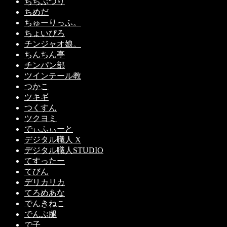
ちちぶつり
ちめだ
ちゅーりっふ。
ちょいぴろ
チンジャオ娘。
ちんちん亭
チンパン部
ツインテール教
つかこ
ツキギ
つくすん
ツクヨミ
でぃふぃーと
デジタル職人 X
デジタル職人STUDIO
てすったー
てびん
デリカリカ
てろめあな
でんきねこ
でんぶ腿
で子