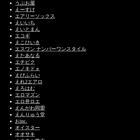
うぶお屋
えーすけ
エアリーソックス
えいいち
えいとまん
エコギ
えこひいき
エスワン ナンバーワンスタイル
えたあなる
エチピク
エノキドォ
えびふらい
えれ2エアロ
えろはむ
エロマズン
エロ井ロエ
えんがわ同盟
えんりゅう堂
おinc.
オイスター
オオサキ