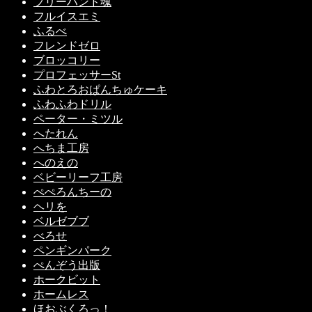
フリーハンド魂
フルイスエミ
ふるべ
フレンドゼロ
ブロッコリー
プロフェッサーSt
ふわとろおぱんちゅケーキ
ふわふわドリル
ペーター・ミツル
へたれん
へちま工房
へのえの
ベビーリーフ工房
ぺぺろんちーの
ヘリを
ベルゼブブ
べろせ
ペンギンパーク
ぺんぞう出版
ホークビット
ホームレス
ほおぶくろっ！