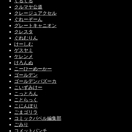
くるくる
クルマヤ公道
クレージュアクセル
ぐれーぞーん
グレートキャニオン
クレスタ
ぐれむりん
けーしむ
ゲスヤミ
ケレンメ
けろんぬ
こーひーめーかー
ゴールデン
ゴールデンバズーカ
こいずみけー
こっとろん
ことらっく
こにんぽり
ごまゴリラ
コミックバベル編集部
ごみり
コメットパンチ