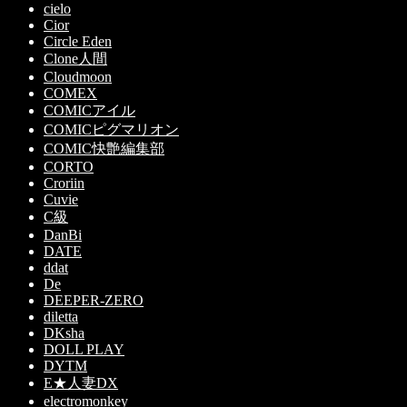
cielo
Cior
Circle Eden
Clone人間
Cloudmoon
COMEX
COMICアイル
COMICピグマリオン
COMIC快艶編集部
CORTO
Croriin
Cuvie
C級
DanBi
DATE
ddat
De
DEEPER-ZERO
diletta
DKsha
DOLL PLAY
DYTM
E★人妻DX
electromonkey