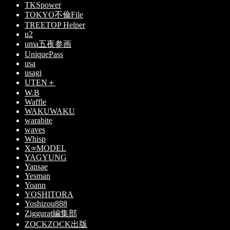
TKSpower
TOKYO不倫File
TREETOP Helper
u2
uma五夜参画
UniquePass
usa
usagi
UTEN＋
W.B
Waffle
WAKUWAKU
warabite
waves
Whisp
X∞MODEL
YAGYUNG
Yansae
Yesman
Yoann
YOSHITORA
Yoshizou888
Ziggurat編集部
ZOCKZOCK出版