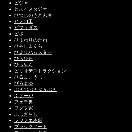
ピジャ
ヒスイスタジオ
ひつじのうどん屋
ヒノ山田
ビフィダス
ピポ
ひまわりのたね
ひやしまくら
ひよりハムスター
ひらひら
ひらやん
ピリオデストラクション
ひるまこうじ
ぴろまゆ
ぷぅのぷぅぷぅぷぅ
ふぇーが
フェチ男
フグタ家
ふじざらし
フジノエ本舗
ブラックノート