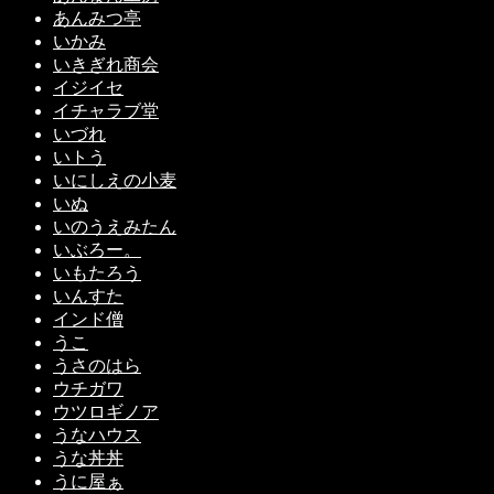
あんみつ亭
いかみ
いきぎれ商会
イジイセ
イチャラブ堂
いづれ
いトう
いにしえの小麦
いぬ
いのうえみたん
いぶろー。
いもたろう
いんすた
インド僧
うこ
うさのはら
ウチガワ
ウツロギノア
うなハウス
うな丼丼
うに屋ぁ