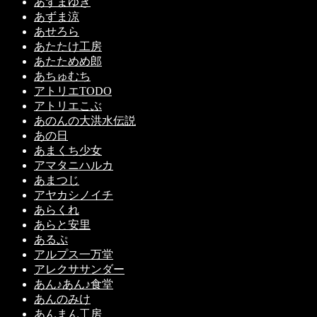
あずまゆき
あずま涼
あせろら
あたたけ工房
あたためめ郎
あちゅむち
アトリエTODO
アトリエこぶ
あのんの大洪水伝説
あの日
あまくち少女
アマタニハルカ
あまつじ
アヤカシノイチ
あらくれ
あらと安里
あるぷ
アルプス一万堂
アレクササンダー
あん♪あん♪食堂
あんのみけ
あんまん工房