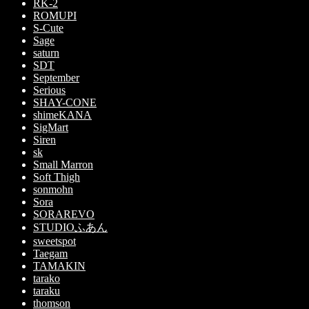
RK-2
ROMUPI
S-Cute
Sage
saturn
SDT
September
Serious
SHAY-CONE
shimeKANA
SigMart
Siren
sk
Small Marron
Soft Thigh
sonmohn
Sora
SORAREVO
STUDIOふあん
sweetspot
Taegam
TAMAKIN
tarako
taraku
thomson