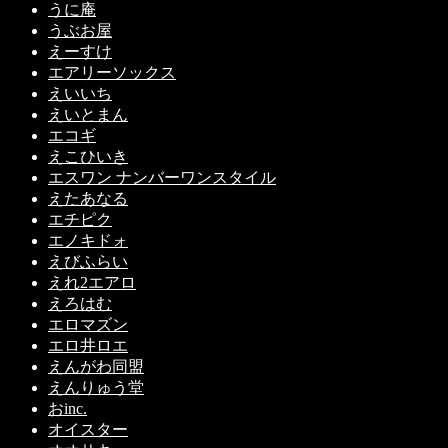
うに庵
うぶお屋
えーすけ
エアリーソックス
えいいち
えいとまん
エコギ
えこひいき
エスワン ナンバーワンスタイル
えたあなる
エチピク
エノキドォ
えびふらい
えれ2エアロ
えろはむ
エロマズン
エロ井ロエ
えんがわ同盟
えんりゅう堂
おinc.
オイスター