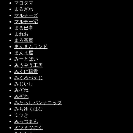
マヨタマ
まるざわ
マルチーズ
マルチー沼
まる巳亭
まれお
まろ茶庵
まんまんランド
まんま屋
みーとぱい
みうみう工房
みくに瑞貴
みくろぺえじ
みじいし
みぞね
みぞれ
みたらしパンナコッタ
みちゆくはな
ミツき
みっつまん
ミツミツにく