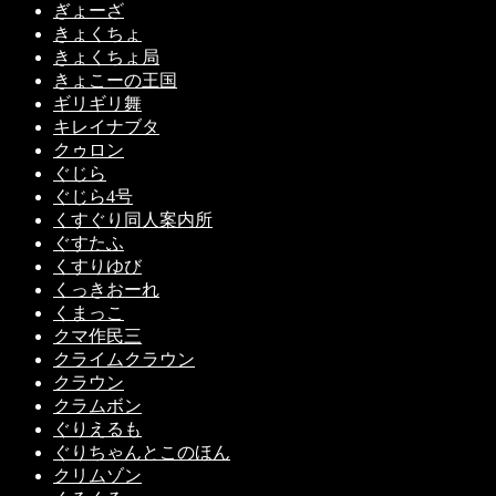
ぎょーざ
きょくちょ
きょくちょ局
きょこーの王国
ギリギリ舞
キレイナブタ
クゥロン
ぐじら
ぐじら4号
くすぐり同人案内所
ぐすたふ
くすりゆび
くっきおーれ
くまっこ
クマ作民三
クライムクラウン
クラウン
クラムボン
ぐりえるも
ぐりちゃんとこのほん
クリムゾン