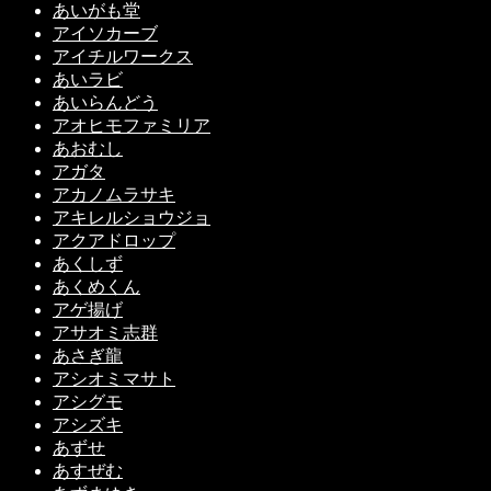
あいがも堂
アイソカーブ
アイチルワークス
あいラビ
あいらんどう
アオヒモファミリア
あおむし
アガタ
アカノムラサキ
アキレルショウジョ
アクアドロップ
あくしず
あくめくん
アゲ揚げ
アサオミ志群
あさぎ龍
アシオミマサト
アシグモ
アシズキ
あずせ
あすぜむ