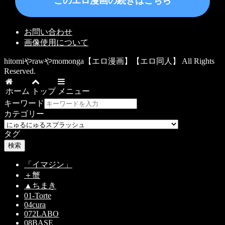
このエロ漫画の続きはこちら
お問い合わせ
画像使用について
hitomiやrawやmomonga【エロ漫画】【エロ同人】 All Rights
Reserved.
ホーム
トップ
メニュー
キーワード
カテゴリー
タグ
検索
「イマジン」
＋蟹
▲ちまき
01-Torte
04cura
072LABO
08BASE