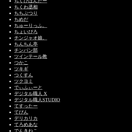
ちくびはんたー
ちくわ丞相
ちちぶつり
ちめだ
ちゅーりっふ。
ちょいぴろ
チンジャオ娘。
ちんちん亭
チンパン部
ツインテール教
つかこ
ツキギ
つくすん
ツクヨミ
でぃふぃーと
デジタル職人 X
デジタル職人STUDIO
てすったー
てびん
デリカリカ
てろめあな
でんきねこ