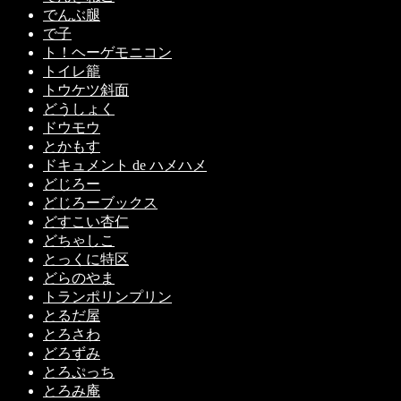
でんぶ腿
で子
ト！ヘーゲモニコン
トイレ籠
トウケツ斜面
どうしょく
ドウモウ
とかもす
ドキュメント de ハメハメ
どじろー
どじろーブックス
どすこい杏仁
どちゃしこ
とっくに特区
どらのやま
トランポリンプリン
とるだ屋
とろさわ
どろずみ
とろぷっち
とろみ庵