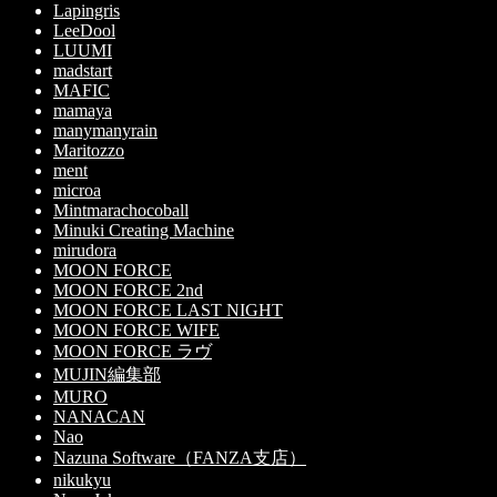
Lapingris
LeeDool
LUUMI
madstart
MAFIC
mamaya
manymanyrain
Maritozzo
ment
microa
Mintmarachocoball
Minuki Creating Machine
mirudora
MOON FORCE
MOON FORCE 2nd
MOON FORCE LAST NIGHT
MOON FORCE WIFE
MOON FORCE ラヴ
MUJIN編集部
MURO
NANACAN
Nao
Nazuna Software（FANZA支店）
nikukyu