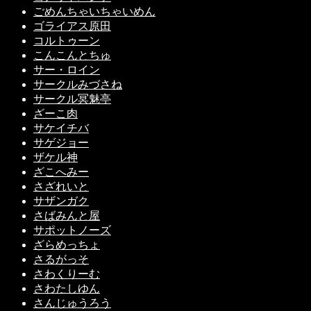
ごめんちゃいちゃいめん
ゴライアス原田
コルトゥーン
こんこんとちゅ
サー・ロイン
サークルみづさね
サークル冥魅亭
ざーこ肉
サケイチバ
サゲジョー
ザケル神
ざこへみー
さざれいと
サザンガク
さばみんと屋
サポットノーズ
ざらめっちょ
さるがっそ
さわくりーむ
さわたしゆん
さんじゅうろう