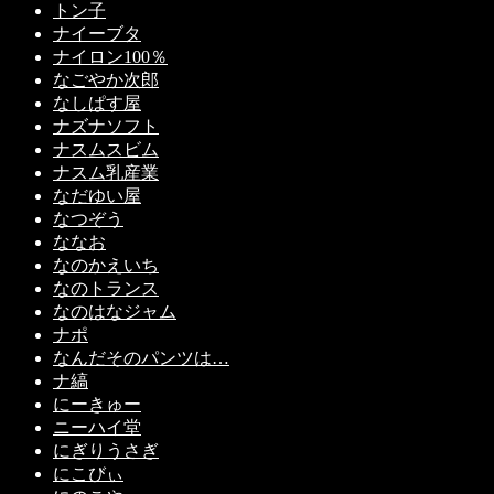
トン子
ナイーブタ
ナイロン100％
なごやか次郎
なしぱす屋
ナズナソフト
ナスムスビム
ナスム乳産業
なだゆい屋
なつぞう
ななお
なのかえいち
なのトランス
なのはなジャム
ナポ
なんだそのパンツは…
ナ縞
にーきゅー
ニーハイ堂
にぎりうさぎ
にこびぃ