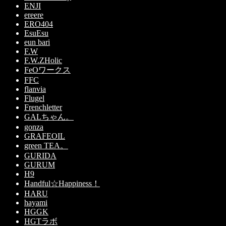
ENJI
ereere
ERO404
EsuEsu
eun bari
F.W
F.W.ZHolic
FeOワークス
FFC
flanvia
Flugel
Frenchletter
GALちゃん。
gonza
GRAFEOIL
green TEA。
GURIDA
GURUM
H9
Handful☆Happiness！
HARU
hayami
HGGK
HGTラボ