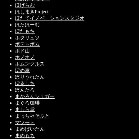
ほげらむ
ほしまきProject
ほたてイノベーションスタジオ
ほたほーむ
ぼたもち
ホタリュソ
ポテトボム
ボド山
ホノオノ
ホムンクルス
ぽめ屋
ぽりうれたん
ぼるしち
ぽんたろ
まかろんシュガー
まぐろ珈琲
ましら堂
まっちゃそふと
マツモト
まめぱいたん
まめもち