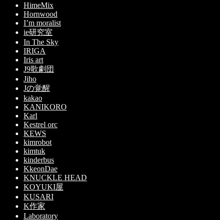
HimeMix
Hornwood
I’m moralist
ie研究室
In The Sky
IRIGA
Iris art
J9歌劇団
Jiho
Jの覚醒
kakao
KANIKORO
Karl
Kestrel orc
KEWS
kimrobot
kimtuk
kinderbus
KkeonDae
KNUCKLE HEAD
KOYUKI屋
KUSARI
K作家
Laboratory