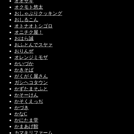
オオサキ
オクモト悠太
おしゃぶりクッキング
おしるこん
オトナオトシゴロ
オニチク屋！
おはら誠
おふとんでスヤァ
おりんぜ
オレンジミモザ
かいづか
かきそば
がくがく屋さん
ガシヘコタウン
かずたまそふと
かそーけん
かそくえっぢ
かづき
かなC
かにたま堂
かまあげ館
カマキリファーム