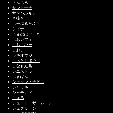
さんじろ
サントナナ
サンバルキン
さ抜き
しーぶるそふと
シイナ
じぇのばけーき
しおカフェ
しおこひー
しおじ
シキオウジ
しっとりボウズ
しなもん島
シニストラ
しまぱん
シャイン・ナビス
ジャッキー
シャモナベ
しゃる
シュート・ザ・ムーン
シュクリーン