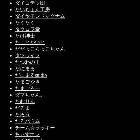
ダイコテツ団
たいちょん工房
ダイヤモンドマグナム
たくたく
タクロヲ堂
たけ紳士
たことかいと
だだっこらっこちゃん
タツワイプ
たつわの里
だにまる
だにまるstudio
たまごやき
たまごろー
ダマちゃん。
たむりん
だるま
たろう
たろバウム
チーム☆ラッキー
ちぃずオレ