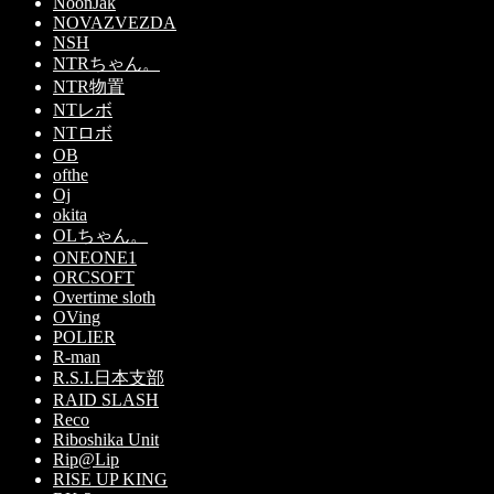
NoonJak
NOVAZVEZDA
NSH
NTRちゃん。
NTR物置
NTレボ
NTロボ
OB
ofthe
Oj
okita
OLちゃん。
ONEONE1
ORCSOFT
Overtime sloth
OVing
POLIER
R-man
R.S.I.日本支部
RAID SLASH
Reco
Riboshika Unit
Rip@Lip
RISE UP KING