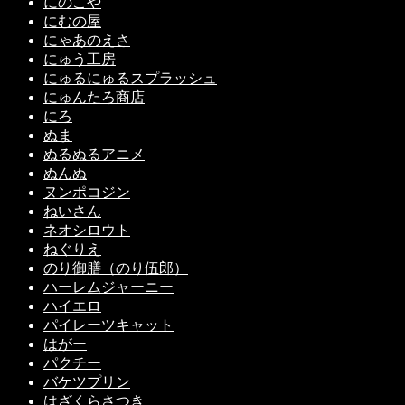
にのこや
にむの屋
にゃあのえさ
にゅう工房
にゅるにゅるスプラッシュ
にゅんたろ商店
にろ
ぬま
ぬるぬるアニメ
ぬんぬ
ヌンポコジン
ねいさん
ネオシロウト
ねぐりえ
のり御膳（のり伍郎）
ハーレムジャーニー
ハイエロ
パイレーツキャット
はがー
パクチー
バケツプリン
はざくらさつき