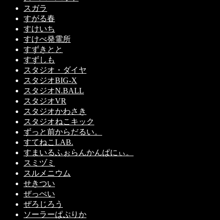
スガラ
すがる春
すけいち
すけべ発電所
すずきとと
すずしも
スタジオ・ダイヤ
スタジオBIG-X
スタジオN.BALL
スタジオVR
スタジオかわさき
スタジオねこキック
ずっと前からだるい。
すてねこLAB.
すまいるふぉらんかんぱにぃ。
スミヅミ
スルメニウム
せきつい
ぜっぺい
ぜろじろう
ソーラーぱぷりか