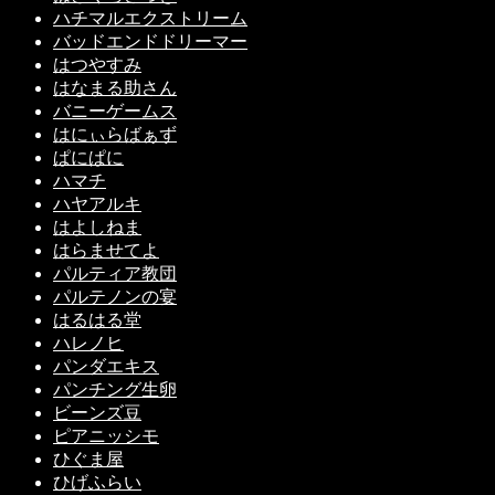
ハチマルエクストリーム
バッドエンドドリーマー
はつやすみ
はなまる助さん
バニーゲームス
はにぃらばぁず
ぱにぱに
ハマチ
ハヤアルキ
はよしねま
はらませてよ
パルティア教団
パルテノンの宴
はるはる堂
ハレノヒ
パンダエキス
パンチング生卵
ビーンズ豆
ピアニッシモ
ひぐま屋
ひげふらい