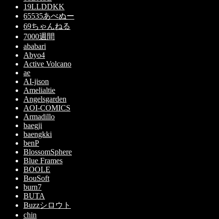
19LLDDKK
65535あべぬー
69ちゃんねる
7000週間
ababari
Abyo4
Active Volcano
ae
AI-jison
Amelialtie
Angelsgarden
AOI-COMICS
Armadillo
baegji
baengkki
benP
BlossomSphere
Blue Frames
BOOLE
BouSoft
burn7
BUTA
Buzzシロウト
chin