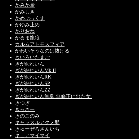
かみか堂
かみしき
かめぶっくす
かゆみ止め
かりおね
かるま龍狼
カルムアトモスフィア
かわいそうなのは抜ける
きいろいたまご
ぎがdeれいん
ぎがdeれいんMk-II
ぎがdeれいんRK
ぎがdeれいんSP
ぎがdeれいんZZ
ぎがdeれいん無臭-無修正に出た女-
きつぎ
きっさー
きのこのみ
キャッスルアクメ郎
きゅーぜろさんいち
キュアマイマイ